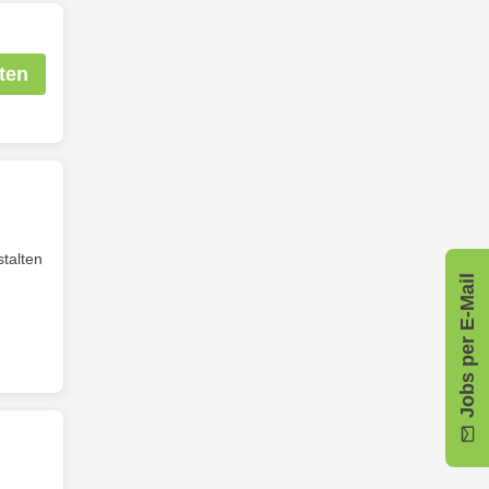
ten
talten
Jobs per E-Mail