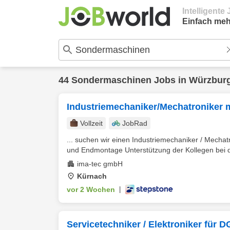
Intelligent
Einfach meh
44
Sondermaschinen
Jobs in
Würzbur
Industriemechaniker/Mechatroniker 
Vollzeit
JobRad
... suchen wir einen Industriemechaniker / Mecha
und Endmontage Unterstützung der Kollegen bei 
ima-tec gmbH
Kürnach
vor 2 Wochen
|
Servicetechniker / Elektroniker für