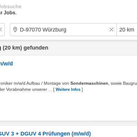
e Jobsuche
r Jobs.
g
(20 km) gefunden
m/w/d
troniker m/w/d Aufbau / Montage von
Sondermaschinen
, sowie Baugr
der Vorabnahme unserer ...
[
]
Weitere Infos
 DGUV 3 + DGUV 4 Prüfungen (m/w/d)