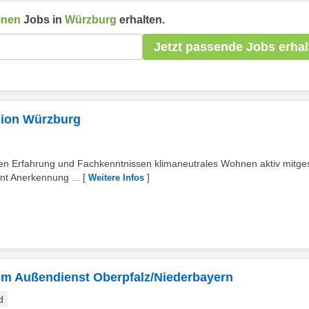
inen
Jobs in
Würzburg
erhalten.
Jetzt passende Jobs erhal
egion Würzburg
en Erfahrung und Fachkenntnissen klimaneutrales Wohnen aktiv mitges
nt Anerkennung ...
[
]
Weitere Infos
 im Außendienst Oberpfalz/Niederbayern
d