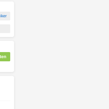
iker
ten