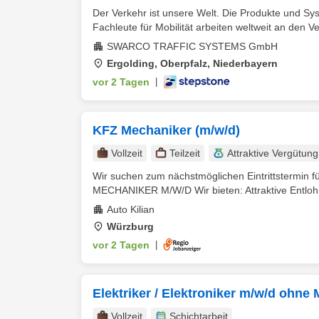
Der Verkehr ist unsere Welt. Die Produkte und S
Fachleute für Mobilität arbeiten weltweit an den V
SWARCO TRAFFIC SYSTEMS GmbH
Ergolding, Oberpfalz, Niederbayern
vor 2 Tagen
|
KFZ Mechaniker (m/w/d)
Vollzeit
Teilzeit
Attraktive Vergütung
Wir suchen zum nächstmöglichen Eintrittstermin fü
MECHANIKER M/W/D Wir bieten: Attraktive Entlohnu
Auto Kilian
Würzburg
vor 2 Tagen
|
Elektriker / Elektroniker m/w/d ohne 
Vollzeit
Schichtarbeit