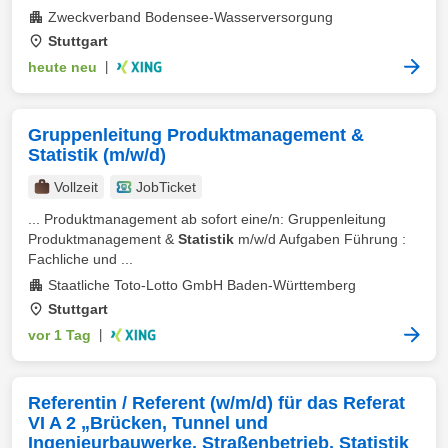
Zweckverband Bodensee-Wasserversorgung
Stuttgart
heute neu
|
Gruppenleitung Produktmanagement &
Statistik (m/w/d)
Vollzeit
JobTicket
... Produktmanagement ab sofort eine/n: Gruppenleitung
Produktmanagement &
Statistik
m/w/d Aufgaben Führung :
Fachliche und ...
Staatliche Toto-Lotto GmbH Baden-Württemberg
Stuttgart
vor 1 Tag
|
Referentin / Referent (w/m/d) für das Referat
VI A 2 „Brücken, Tunnel und
Ingenieurbauwerke, Straßenbetrieb, Statistik