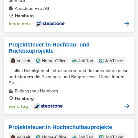
dem MS ...
Amadeus Fire AG
Hamburg
heute neu
|
Projektsteuer:in Hochbau- und
Rückbauprojekte
Vollzeit
Home-Office
JobRad
JobTicket
... allen Beteiligten ab, strukturieren und dokumentieren diese
und
steuern
die Planungs- und Bauprozesse. Dabei führen
Sie ...
Bildungsbau Hamburg
Hamburg
vor 1 Tag
|
Projektsteuer:in Hochschulbauprojekte
Vollzeit
Home-Office
JobRad
JobTicket