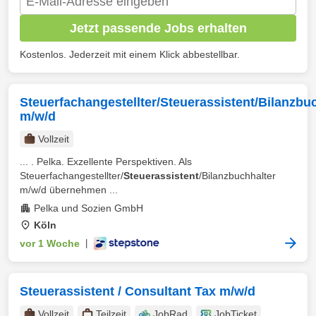
Jetzt passende Jobs erhalten
Kostenlos. Jederzeit mit einem Klick abbestellbar.
Steuerfachangestellter/Steuerassistent/Bilanzbu
m/w/d
Vollzeit
... . Pelka. Exzellente Perspektiven. Als
Steuerfachangestellter/
Steuerassistent
/Bilanzbuchhalter
m/w/d übernehmen ...
Pelka und Sozien GmbH
Köln
vor 1 Woche
|
Steuerassistent / Consultant Tax m/w/d
Vollzeit
Teilzeit
JobRad
JobTicket