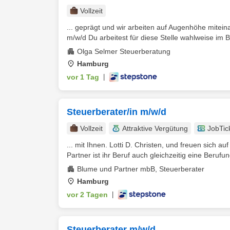
Vollzeit
... geprägt und wir arbeiten auf Augenhöhe mitei
m/w/d Du arbeitest für diese Stelle wahlweise im 
Olga Selmer Steuerberatung
Hamburg
vor 1 Tag
|
Steuerberater/in m/w/d
Vollzeit
Attraktive Vergütung
JobTic
... mit Ihnen. Lotti D. Christen, und freuen sich a
Partner ist ihr Beruf auch gleichzeitig eine Berufung
Blume und Partner mbB, Steuerberater
Hamburg
vor 2 Tagen
|
Steuerberater m/w/d