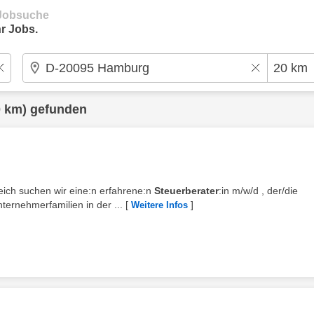
e Jobsuche
r Jobs.
 km) gefunden
reich suchen wir eine:n erfahrene:n
Steuerberater
:in m/w/d , der/die
rnehmerfamilien in der ...
[
]
Weitere Infos