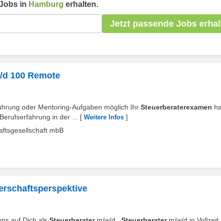
Jobs in
Hamburg
erhalten.
Jetzt passende Jobs erhal
m/d 100 Remote
führung oder Mentoring-Aufgaben möglich Ihr
Steuerberaterexamen
ha
erufserfahrung in der ...
[
]
Weitere Infos
aftsgesellschaft mbB
nerschaftsperspektive
uns auf Dich als
Steuerberater
m/w/d .
Steuerberater
m/w/d in Vollzeit