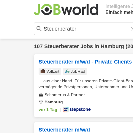
Intelligent
Einfach meh
107
Steuerberater
Jobs in
Hamburg
(20
Steuerberater m/w/d - Private Clients
Vollzeit
JobRad
... aus einer Hand. Für unseren Private-Client-Be
vermögende Privatpersonen, Unternehmer und Unte
Schomerus & Partner
Hamburg
vor 1 Tag
|
Steuerberater m/w/d