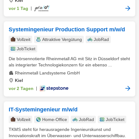
Kiel
vor 1 Tag
|
Systemingenieur Production Support m/w/d
Vollzeit
Attraktive Vergütung
JobRad
JobTicket
Die börsennotierte Rheinmetall AG mit Sitz in Düsseldorf steht
als integrierter Technologiekonzern für ein ebenso ...
Rheinmetall Landsysteme GmbH
Kiel
vor 2 Tagen
|
IT-Systemingenieur m/w/d
Vollzeit
Home-Office
JobRad
JobTicket
TKMS steht für herausragende Ingenieurskunst und
Innovationskraft im Überwasser- und Unterwasserschiffbau.