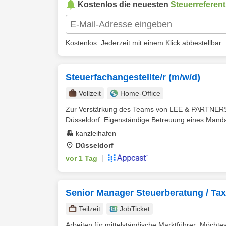
Kostenlos die neuesten
Steuerreferent
Kostenlos. Jederzeit mit einem Klick abbestellbar.
Steuerfachangestellte/r (m/w/d)
Vollzeit
Home-Office
Zur Verstärkung des Teams von LEE & PARTNERS G
Düsseldorf. Eigenständige Betreuung eines Manda
kanzleihafen
Düsseldorf
vor 1 Tag
|
Senior Manager Steuerberatung / Tax 
Teilzeit
JobTicket
Arbeiten für mittelständische Marktführer: Möchte