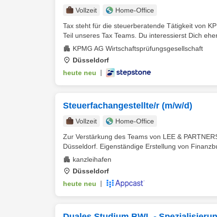
Vollzeit
Home-Office
Tax steht für die steuerberatende Tätigkeit von KP
Teil unseres Tax Teams. Du interessierst Dich eher 
KPMG AG Wirtschaftsprüfungsgesellschaft
Düsseldorf
heute neu
|
Steuerfachangestellte/r (m/w/d)
Vollzeit
Home-Office
Zur Verstärkung des Teams von LEE & PARTNERS G
Düsseldorf. Eigenständige Erstellung von Finanzbu
kanzleihafen
Düsseldorf
heute neu
|
Duales Studium BWL - Spezialisierun