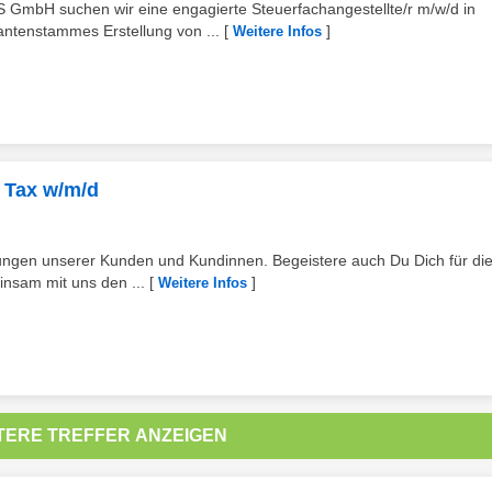
mbH suchen wir eine engagierte Steuerfachangestellte/r m/w/d in
ntenstammes Erstellung von ...
[
]
Weitere Infos
e Tax w/m/d
ungen unserer Kunden und Kundinnen. Begeistere auch Du Dich für di
insam mit uns den ...
[
]
Weitere Infos
TERE TREFFER ANZEIGEN