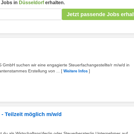
Jobs in
Düsseldorf
erhalten.
Jetzt passende Jobs erhal
mbH suchen wir eine engagierte Steuerfachangestellte/r m/w/d in
ntenstammes Erstellung von ...
[
]
Weitere Infos
- Teilzeit möglich m/w/d
st du als Wirtschaftsprüfer/in oder Steuerberater/in Unternehmer auf