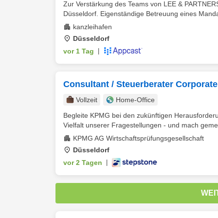
Zur Verstärkung des Teams von LEE & PARTNERS G
Düsseldorf. Eigenständige Betreuung eines Manda
kanzleihafen
Düsseldorf
vor 1 Tag
|
Consultant / Steuerberater Corporat
Vollzeit
Home-Office
Begleite KPMG bei den zukünftigen Herausforder
Vielfalt unserer Fragestellungen - und mach geme
KPMG AG Wirtschaftsprüfungsgesellschaft
Düsseldorf
vor 2 Tagen
|
WEI