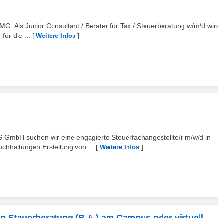
MG. Als Junior Consultant / Berater für Tax / Steuerberatung w/m/d wir
für die ...
[
]
Weitere Infos
mbH suchen wir eine engagierte Steuerfachangestellte/r m/w/d in
chhaltungen Erstellung von ...
[
]
Weitere Infos
g Steuerberatung (B.A.) am Campus oder virtuell