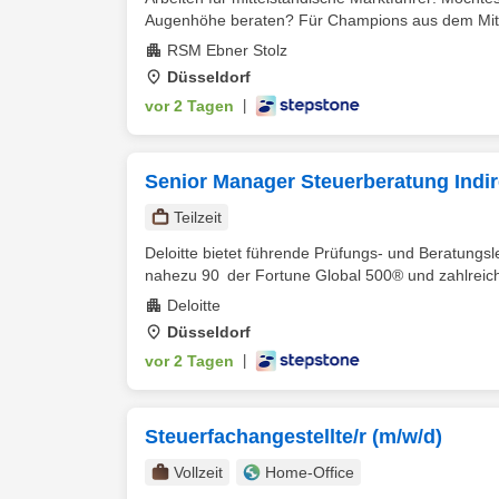
Augenhöhe beraten? Für Champions aus dem Mittel
RSM Ebner Stolz
Düsseldorf
vor 2 Tagen
|
Senior Manager Steuerberatung Indir
Teilzeit
Deloitte bietet führende Prüfungs- und Beratungsl
nahezu 90 der Fortune Global 500® und zahlreiche
Deloitte
Düsseldorf
vor 2 Tagen
|
Steuerfachangestellte/r (m/w/d)
Vollzeit
Home-Office