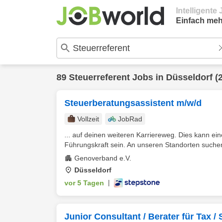
Intelligent
Einfach meh
89
Steuerreferent
Jobs in
Düsseldorf
(
Steuerberatungsassistent m/w/d
Vollzeit
JobRad
... auf deinen weiteren Karriereweg. Dies kann eine
Führungskraft sein. An unseren Standorten suchen w
Genoverband e.V.
Düsseldorf
vor 5 Tagen
|
Junior Consultant / Berater für Tax 