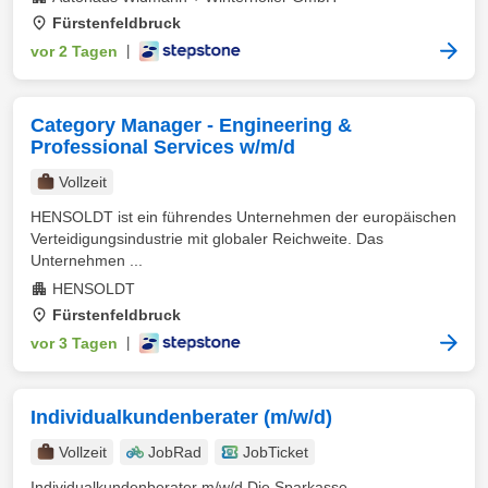
Fürstenfeldbruck
vor 2 Tagen
|
Category Manager - Engineering &
Professional Services w/m/d
Vollzeit
HENSOLDT ist ein führendes Unternehmen der europäischen
Verteidigungsindustrie mit globaler Reichweite. Das
Unternehmen ...
HENSOLDT
Fürstenfeldbruck
vor 3 Tagen
|
Individualkundenberater (m/w/d)
Vollzeit
JobRad
JobTicket
Individualkundenberater m/w/d Die Sparkasse