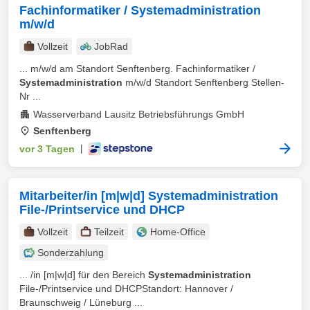
Fachinformatiker / Systemadministration
m/w/d
Vollzeit
JobRad
... m/w/d am Standort Senftenberg. Fachinformatiker /
Systemadministration
m/w/d Standort Senftenberg Stellen-
Nr ...
Wasserverband Lausitz Betriebsführungs GmbH
Senftenberg
vor 3 Tagen
|
Mitarbeiter/in [m|w|d] Systemadministration
File-/Printservice und DHCP
Vollzeit
Teilzeit
Home-Office
Sonderzahlung
... /in [m|w|d] für den Bereich
Systemadministration
File-/Printservice und DHCPStandort: Hannover /
Braunschweig / Lüneburg ...