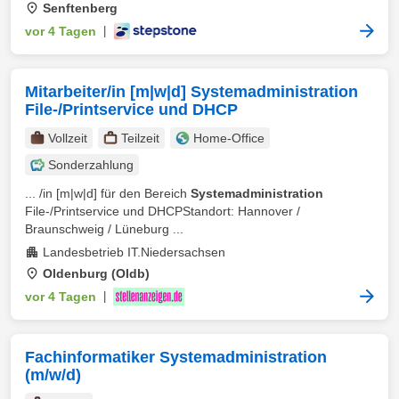
Senftenberg
vor 4 Tagen
|
Mitarbeiter/in [m|w|d] Systemadministration
File-/Printservice und DHCP
Vollzeit
Teilzeit
Home-Office
Sonderzahlung
... /in [m|w|d] für den Bereich
Systemadministration
File-/Printservice und DHCPStandort: Hannover /
Braunschweig / Lüneburg ...
Landesbetrieb IT.Niedersachsen
Oldenburg (Oldb)
vor 4 Tagen
|
Fachinformatiker Systemadministration
(m/w/d)