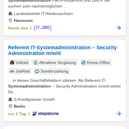
Systemadministration
File-/Printservice und DHCP Wir
suchen zum nächstmöglichen ...
Landesbetrieb IT.Niedersachsen
Hannover
heute neu
|
Referent IT-Systemadministration – Security
Administration m/w/d
Vollzeit
Attraktive Vergütung
Home-Office
JobRad
Sonderzahlung
... in diesen Geschäftsfeldern stärken. Als Referent IT-
Systemadministration
– Security Administration m/w/d wirkst
Du ...
S-Kreditpartner GmbH
Berlin
vor 1 Tag
|