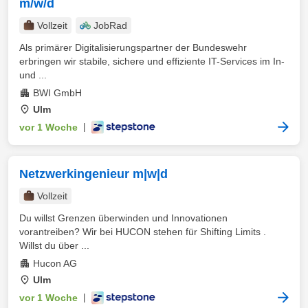
m/w/d
Vollzeit
JobRad
Als primärer Digitalisierungspartner der Bundeswehr
erbringen wir stabile, sichere und effiziente IT-Services im In-
und ...
BWI GmbH
Ulm
vor 1 Woche
|
Netzwerkingenieur m|w|d
Vollzeit
Du willst Grenzen überwinden und Innovationen
vorantreiben? Wir bei HUCON stehen für Shifting Limits .
Willst du über ...
Hucon AG
Ulm
vor 1 Woche
|