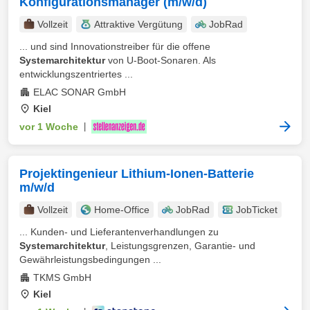
Konfigurationsmanager (m/w/d)
Vollzeit
Attraktive Vergütung
JobRad
... und sind Innovationstreiber für die offene
Systemarchitektur
von U-Boot-Sonaren. Als
entwicklungszentriertes ...
ELAC SONAR GmbH
Kiel
vor 1 Woche
|
Projektingenieur Lithium-Ionen-Batterie
m/w/d
Vollzeit
Home-Office
JobRad
JobTicket
... Kunden- und Lieferantenverhandlungen zu
Systemarchitektur
, Leistungsgrenzen, Garantie- und
Gewährleistungsbedingungen ...
TKMS GmbH
Kiel