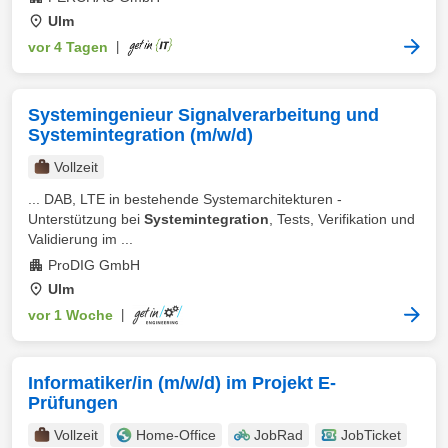
Ulm
vor 4 Tagen
|
Systemingenieur Signalverarbeitung und
Systemintegration (m/w/d)
Vollzeit
... DAB, LTE in bestehende Systemarchitekturen -
Unterstützung bei
Systemintegration
, Tests, Verifikation und
Validierung im ...
ProDIG GmbH
Ulm
vor 1 Woche
|
Informatiker/in (m/w/d) im Projekt E-
Prüfungen
Vollzeit
Home-Office
JobRad
JobTicket