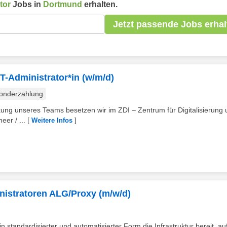
tor
Jobs in
Dortmund
erhalten.
Jetzt passende Jobs erhal
IT-Administrator*in (w/m/d)
onderzahlung
kung unseres Teams besetzen wir im ZDI – Zentrum für Digitalisierung 
eer / ...
[
]
Weitere Infos
inistratoren ALG/Proxy (m/w/d)
r in standardisierter und automatisierter Form die Infrastruktur bereit, au