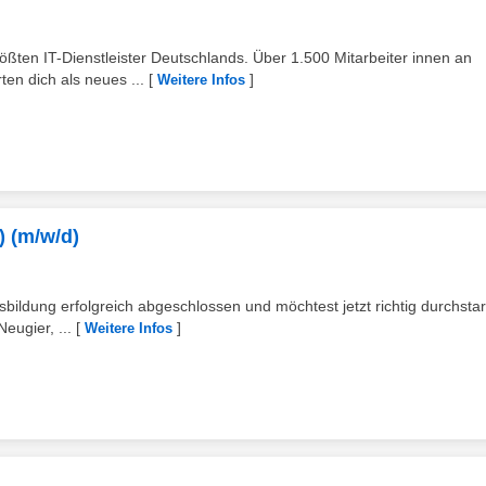
ößten IT-Dienstleister Deutschlands. Über 1.500 Mitarbeiter innen an
en dich als neues ...
[
]
Weitere Infos
) (m/w/d)
bildung erfolgreich abgeschlossen und möchtest jetzt richtig durchsta
eugier, ...
[
]
Weitere Infos