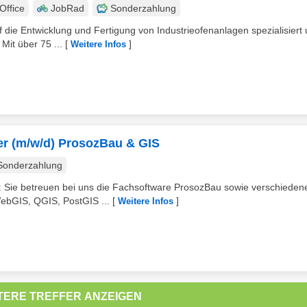
ffice
JobRad
Sonderzahlung
die Entwicklung und Fertigung von Industrieofenanlagen spezialisiert
Mit über 75 ...
[
]
Weitere Infos
ger (m/w/d) ProsozBau & GIS
Sonderzahlung
 Sie betreuen bei uns die Fachsoftware ProsozBau sowie verschieden
ebGIS, QGIS, PostGIS ...
[
]
Weitere Infos
TERE TREFFER ANZEIGEN