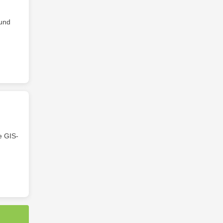
 und
e GIS-