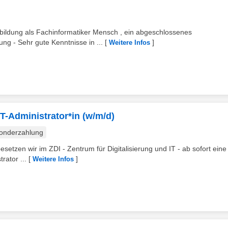
bildung als Fachinformatiker Mensch , ein abgeschlossenes
ng - Sehr gute Kenntnisse in ...
[
]
Weitere Infos
IT-Administrator*in (w/m/d)
onderzahlung
etzen wir im ZDI - Zentrum für Digitalisierung und IT - ab sofort eine 
rator ...
[
]
Weitere Infos