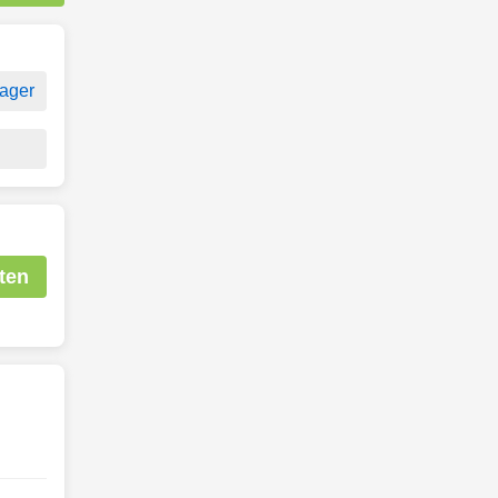
ager
ten