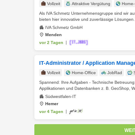
Vollzeit
Attraktive Vergütung
Home-O
Als IVA Schmetz Unternehmensgruppe sind wir auf 
bieten hier innovative und zuverlässige Lösungen. 
IVA Schmetz GmbH
Menden
vor 2 Tagen
|
IT-Administrator / Application Mana
Vollzeit
Home-Office
JobRad
Spannend: Ihre Aufgaben - Technische Betreuung:
Applikationen und Datenbanken z. B. GeoShop, W
Südwestfalen-IT
Hemer
vor 4 Tagen
|
WEI