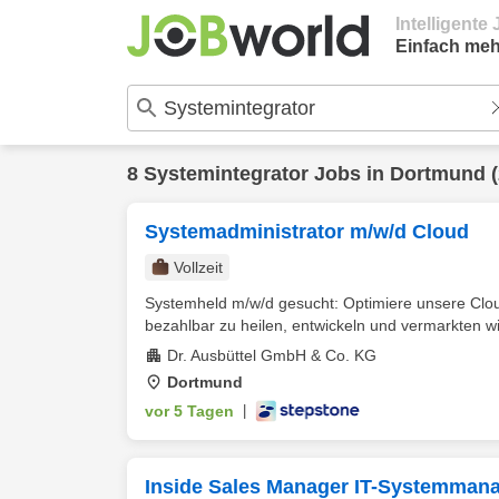
Intelligent
Einfach meh
8
Systemintegrator
Jobs in
Dortmund
(
Systemadministrator m/w/d Cloud
Vollzeit
Systemheld m/w/d gesucht: Optimiere unsere Cloud
bezahlbar zu heilen, entwickeln und vermarkten wir 
Dr. Ausbüttel GmbH & Co. KG
Dortmund
vor 5 Tagen
|
Inside Sales Manager IT-Systemman