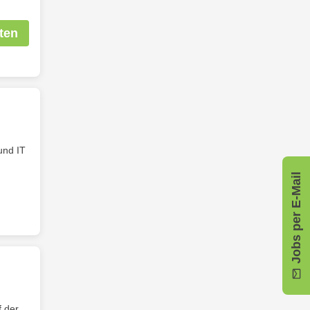
ten
und IT
Jobs per E-Mail
f der