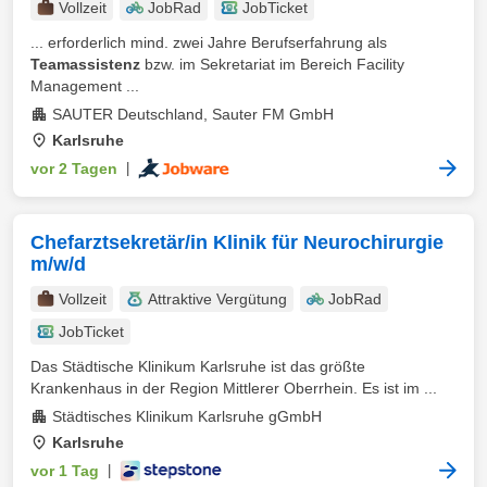
Vollzeit
JobRad
JobTicket
... erforderlich mind. zwei Jahre Berufserfahrung als
Teamassistenz
bzw. im Sekretariat im Bereich Facility
Management ...
SAUTER Deutschland, Sauter FM GmbH
Karlsruhe
vor 2 Tagen
|
Chefarztsekretär/in Klinik für Neurochirurgie
m/w/d
Vollzeit
Attraktive Vergütung
JobRad
JobTicket
Das Städtische Klinikum Karlsruhe ist das größte
Krankenhaus in der Region Mittlerer Oberrhein. Es ist im ...
Städtisches Klinikum Karlsruhe gGmbH
Karlsruhe
vor 1 Tag
|