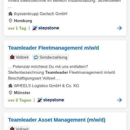
m/w/d Elektrotechnik im Bereich Instandhaltung. Sicherstellen
...
thyssenkrupp Gerlach GmbH
Homburg
vor 1 Tag
|
Teamleader Fleetmanagement m/w/d
Vollzeit
Sonderzahlung
... Potenzial möchtest Du mit uns entfalten?
Stellenbezeichnung
Teamleader
Fleetmanagement m/w/d
Beschäftigungsart Vollzeit ...
WHEELS Logistics GmbH & Co. KG
Münster
vor 2 Tagen
|
Teamleader Asset Management (m/w/d)
Vollzeit