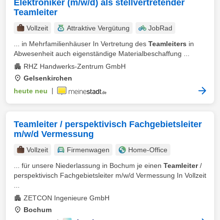
Elektroniker (m/w/d) als stellvertretender
Teamleiter
Vollzeit
Attraktive Vergütung
JobRad
... in Mehrfamilienhäuser In Vertretung des
Teamleiters
in
Abwesenheit auch eigenständige Materialbeschaffung ...
RHZ Handwerks-Zentrum GmbH
Gelsenkirchen
heute neu
|
Teamleiter / perspektivisch Fachgebietsleiter
m/w/d Vermessung
Vollzeit
Firmenwagen
Home-Office
... für unsere Niederlassung in Bochum je einen
Teamleiter
/
perspektivisch Fachgebietsleiter m/w/d Vermessung In Vollzeit
...
ZETCON Ingenieure GmbH
Bochum