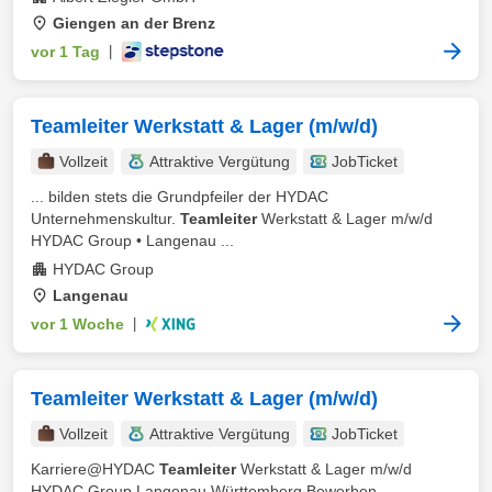
Giengen an der Brenz
vor 1 Tag
|
Teamleiter Werkstatt & Lager (m/w/d)
Vollzeit
Attraktive Vergütung
JobTicket
... bilden stets die Grundpfeiler der HYDAC
Unternehmenskultur.
Teamleiter
Werkstatt & Lager m/w/d
HYDAC Group • Langenau ...
HYDAC Group
Langenau
vor 1 Woche
|
Teamleiter Werkstatt & Lager (m/w/d)
Vollzeit
Attraktive Vergütung
JobTicket
Karriere@HYDAC
Teamleiter
Werkstatt & Lager m/w/d
HYDAC Group Langenau Württemberg Bewerben ...