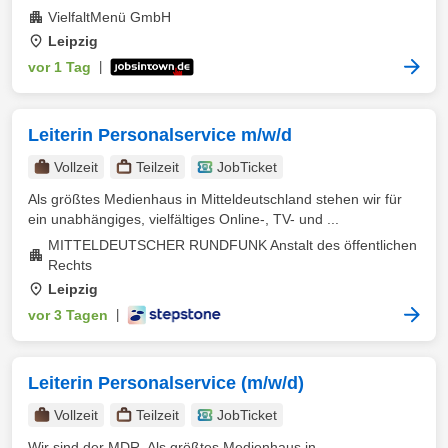
VielfaltMenü GmbH
Leipzig
vor 1 Tag
|
Leiterin Personalservice m/w/d
Vollzeit
Teilzeit
JobTicket
Als größtes Medienhaus in Mitteldeutschland stehen wir für
ein unabhängiges, vielfältiges Online-, TV- und ...
MITTELDEUTSCHER RUNDFUNK Anstalt des öffentlichen
Rechts
Leipzig
vor 3 Tagen
|
Leiterin Personalservice (m/w/d)
Vollzeit
Teilzeit
JobTicket
Wir sind der MDR. Als größtes Medienhaus in