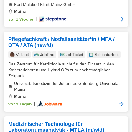
Fort Malakoff Klinik Mainz GmbH
Mainz
vor 1 Woche
|
Pflegefachkraft / Notfallsanitäter*in / MFA /
OTA / ATA (m/w/d)
Vollzeit
JobRad
JobTicket
Schichtarbeit
Das Zentrum für Kardiologie sucht für den Einsatz in den
Katheterlaboren und Hybrid OPs zum nächstmöglichen
Zeitpunkt: ...
Universitätsmedizin der Johannes Gutenberg-Universität
Mainz
Mainz
vor 5 Tagen
|
Medizinischer Technologe für
Laboratoriumsanalytik - MTLA (m/w/d)