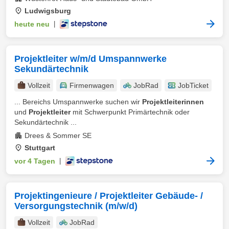
Ludwigsburg
heute neu
|
Projektleiter w/m/d Umspannwerke
Sekundärtechnik
Vollzeit
Firmenwagen
JobRad
JobTicket
... Bereichs Umspannwerke suchen wir
Projektleiterinnen
und
Projektleiter
mit Schwerpunkt Primärtechnik oder
Sekundärtechnik ...
Drees & Sommer SE
Stuttgart
vor 4 Tagen
|
Projektingenieure / Projektleiter Gebäude- /
Versorgungstechnik (m/w/d)
Vollzeit
JobRad