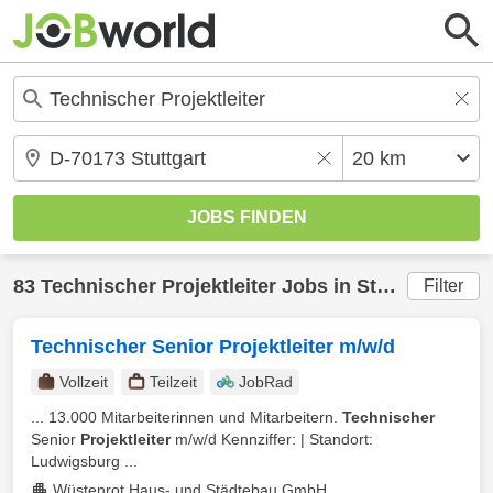
83
Technischer Projektleiter
Jobs in
Stuttgart
(20 k
Filter
Technischer Senior Projektleiter m/w/d
Vollzeit
Teilzeit
JobRad
... 13.000 Mitarbeiterinnen und Mitarbeitern.
Technischer
Senior
Projektleiter
m/w/d Kennziffer: | Standort:
Ludwigsburg ...
Wüstenrot Haus- und Städtebau GmbH