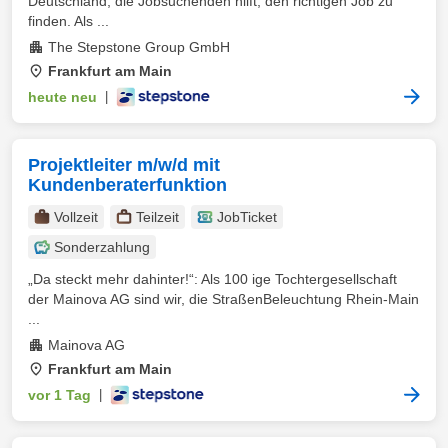
Deutschland, die Jobsuchenden hilft, den richtigen Job zu
finden. Als ...
The Stepstone Group GmbH
Frankfurt am Main
heute neu
|
Projektleiter m/w/d mit
Kundenberaterfunktion
Vollzeit
Teilzeit
JobTicket
Sonderzahlung
„Da steckt mehr dahinter!“: Als 100 ige Tochtergesellschaft
der Mainova AG sind wir, die StraßenBeleuchtung Rhein-Main
...
Mainova AG
Frankfurt am Main
vor 1 Tag
|