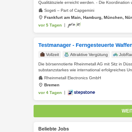
Qualitätsziele erreicht werden. - Die Koordination u
Sogeti – Part of Capgemini
Frankfurt am Main, Hamburg, München, Nürn
vor 5 Tagen
|
Testmanager - Ferngesteuerte Waffe
Vollzeit
Attraktive Vergütung
JobRa
Die börsennotierte Rheinmetall AG mit Sitz in Düss
substanzstarkes wie international erfolgreiches Un
Rheinmetall Electronics GmbH
Bremen
vor 4 Tagen
|
WEI
Beliebte Jobs