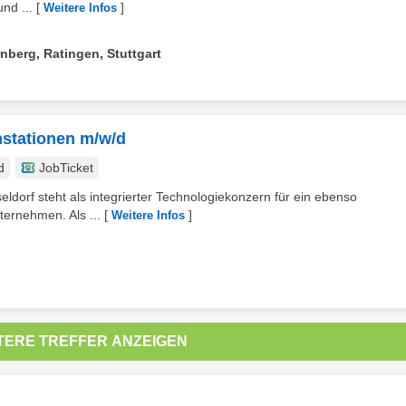
nd ...
[
]
Weitere Infos
berg, Ratingen, Stuttgart
nstationen m/w/d
d
JobTicket
eldorf steht als integrierter Technologiekonzern für ein ebenso
ternehmen. Als ...
[
]
Weitere Infos
TERE TREFFER ANZEIGEN