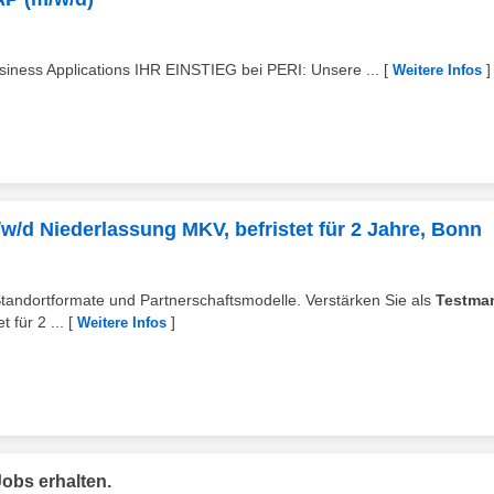
ess Applications IHR EINSTIEG bei PERI: Unsere ...
[
]
Weitere Infos
w/d Niederlassung MKV, befristet für 2 Jahre, Bonn
 Standortformate und Partnerschaftsmodelle. Verstärken Sie als
Testma
 für 2 ...
[
]
Weitere Infos
obs erhalten.