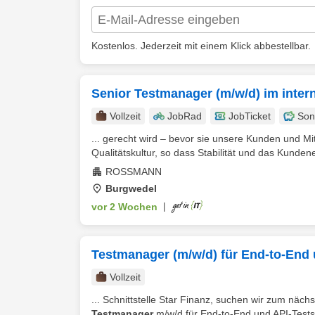
Kostenlos. Jederzeit mit einem Klick abbestellbar.
Senior Testmanager (m/w/d) im inter
Vollzeit
JobRad
JobTicket
Son
... gerecht wird – bevor sie unsere Kunden und Mit
Qualitätskultur, so dass Stabilität und das Kundener
ROSSMANN
Burgwedel
vor 2 Wochen
|
Testmanager (m/w/d) für End-to-End 
Vollzeit
... Schnittstelle Star Finanz, suchen wir zum nä
Testmanager
m/w/d für End-to-End und API-Tests i