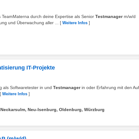
das TeamMaterna durch deine Expertise als Senior
Testmanager
m/w/d
rung und Überwachung aller ...
[
]
Weitere Infos
tisierung IT-Projekte
ng als Softwaretester in und
Testmanager
in oder Erfahrung mit den A
[
]
Weitere Infos
, Neckarsulm, Neu-Isenburg, Oldenburg, Würzburg
P (m/w/d)