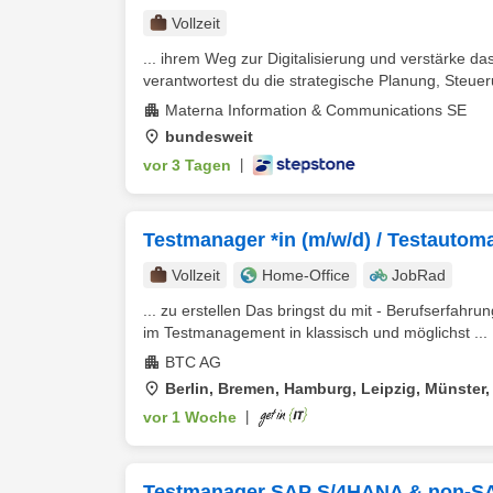
Vollzeit
... ihrem Weg zur Digitalisierung und verstärke 
verantwortest du die strategische Planung, Steue
Materna Information & Communications SE
bundesweit
vor 3 Tagen
|
Testmanager *in (m/w/d) / Testautoma
Vollzeit
Home-Office
JobRad
... zu erstellen Das bringst du mit - Berufserfahru
im Testmanagement in klassisch und möglichst ...
BTC AG
Berlin, Bremen, Hamburg, Leipzig, Münster
vor 1 Woche
|
Testmanager SAP S/4HANA & non-SA