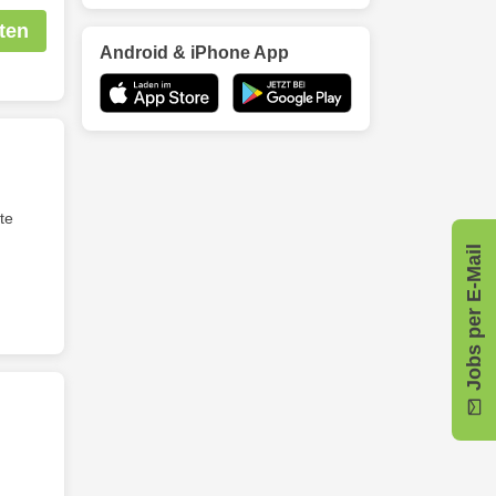
ten
Android & iPhone App
te
Jobs per E-Mail