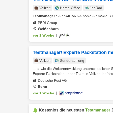
Vollzeit
Home-Office
JobRad
Testmanager
SAP S/4HANA & non-SAP m/w/d Busin
PERI Group
Weißenhorn
vor 1 Woche
|
Testmanager/ Experte Packstation m/
Vollzeit
Sonderzahlung
... sowie die Weiterentwicklung unterschiedlicher
Experte Packstation unser Team in Vollzeit, befristet
Deutsche Post AG
Bonn
vor 1 Woche
|
Kostenlos die neuesten
Testmanager
J