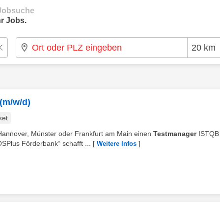
e Jobsuche
r Jobs.
(m/w/d)
ket
 Hannover, Münster oder Frankfurt am Main einen
Testmanager
ISTQB
Plus Förderbank“ schafft ...
[
]
Weitere Infos