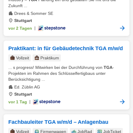
Zukunft ...
Drees & Sommer SE
Stuttgart
vor 2 Tagen
|
Praktikant: in für Gebäudetechnik TGA m/w/d
Vollzeit
Praktikum
... s progress! Mitwirken bei der Durchführung von
TGA
-
Projekten im Rahmen des Schlüsselfertigbaus unter
Berücksichtigung ...
Ed. Züblin AG
Stuttgart
vor 1 Tag
|
Fachbauleiter TGA w/m/d – Anlagenbau
Vollzeit
Firmenwagen
JobRad
JobTicket