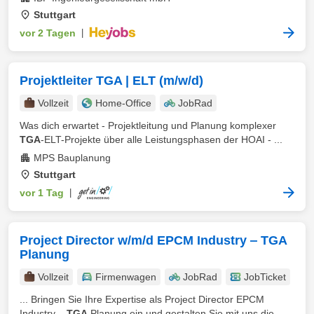
Stuttgart
vor 2 Tagen
|
Projektleiter TGA | ELT (m/w/d)
Vollzeit
Home-Office
JobRad
Was dich erwartet - Projektleitung und Planung komplexer
TGA
-ELT-Projekte über alle Leistungsphasen der HOAI - ...
MPS Bauplanung
Stuttgart
vor 1 Tag
|
Project Director w/m/d EPCM Industry ‒ TGA
Planung
Vollzeit
Firmenwagen
JobRad
JobTicket
... Bringen Sie Ihre Expertise als Project Director EPCM
Industry ‒
TGA
Planung ein und gestalten Sie mit uns die