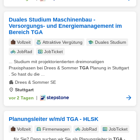
Duales Studium Maschinenbau -
Versorgungs- und Energiemanagement im
Bereich TGA
Vollzeit
Attraktive Vergütung
Duales Studium
JobRad
JobTicket
... Studium mit projektorientierten dreimonatigen
Praxisphasen bei Drees & Sommer
TGA
Planung in Stuttgart
. So hast du die ...
Drees & Sommer SE
Stuttgart
vor 2 Tagen
|
Planungsleiter w/m/d TGA - HLSK
Vollzeit
Firmenwagen
JobRad
JobTicket
... für Sie? Dann suchen wir Sie als Planungsleiter:in
TGA
-