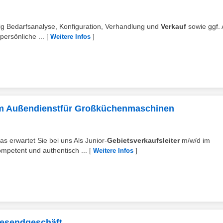
ig Bedarfsanalyse, Konfiguration, Verhandlung und
Verkauf
sowie ggf.
ersönliche ...
[
]
Weitere Infos
 im Außendienstfür Großküchenmaschinen
as erwartet Sie bei uns Als Junior-
Gebietsverkaufsleiter
m/w/d im
mpetent und authentisch ...
[
]
Weitere Infos
resendgeschäft