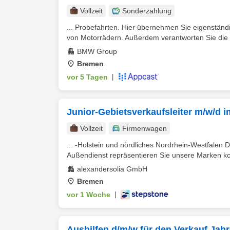
Vollzeit
Sonderzahlung
... Probefahrten. Hier übernehmen Sie eigenständ
von Motorrädern. Außerdem verantworten Sie die p
BMW Group
Bremen
vor 5 Tagen
|
Junior-Gebietsverkaufsleiter m/w/d
Vollzeit
Firmenwagen
... -Holstein und nördliches Nordrhein-Westfalen D
Außendienst repräsentieren Sie unsere Marken ko
alexandersolia GmbH
Bremen
vor 1 Woche
|
Aushilfen d/m/w für den Verkauf Jah