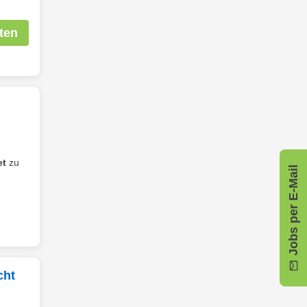
ten
et
zu
Jobs per E-Mail
cht