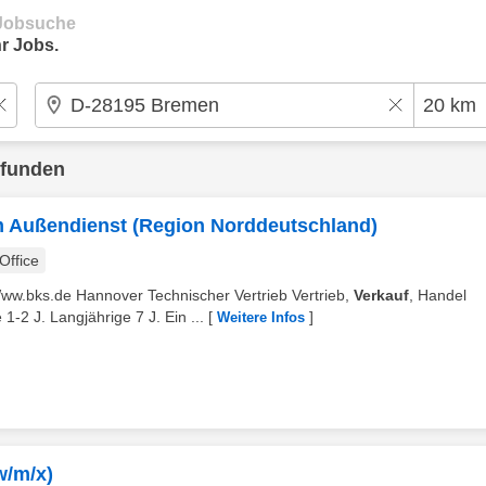
e Jobsuche
r Jobs.
efunden
im Außendienst (Region Norddeutschland)
ffice
ww.bks.de Hannover Technischer Vertrieb Vertrieb,
Verkauf
, Handel
2 J. Langjährige 7 J. Ein ...
[
]
Weitere Infos
w/m/x)