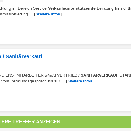
icklung im Bereich Service
Verkaufsunterstützende
Beratung hinsichtl
missionierung ...
[
]
Weitere Infos
 / Sanitärverkauf
 INNENDIENSTMITARBEITER w/m/d VERTRIEB /
SANITÄRVERKAUF
STAN
 vom Beratungsgespräch bis zur ...
[
]
Weitere Infos
TERE TREFFER ANZEIGEN