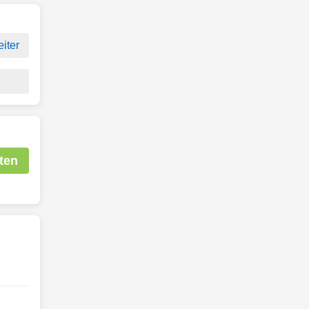
iter
ten