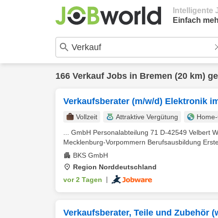
Intelligent
Einfach meh
166
Verkauf
Jobs in
Bremen
(20 km) g
Verkaufsberater (m/w/d) Elektronik 
Vollzeit
Attraktive Vergütung
Home-O
... GmbH Personalabteilung 71 D-42549 Velbert W
Mecklenburg-Vorpommern Berufsausbildung Erste 1-
BKS GmbH
Region Norddeutschland
vor 2 Tagen
|
Verkaufsberater, Teile und Zubehör (