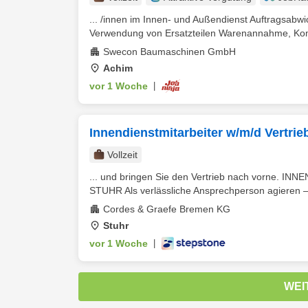
... /innen im Innen- und Außendienst Auftragsabw
Verwendung von Ersatzteilen Warenannahme, Kom
Swecon Baumaschinen GmbH
Achim
vor 1 Woche
|
Innendienstmitarbeiter w/m/d Vertrieb
Vollzeit
... und bringen Sie den Vertrieb nach vorne.
STUHR Als verlässliche Ansprechperson agieren –
Cordes & Graefe Bremen KG
Stuhr
vor 1 Woche
|
WEI