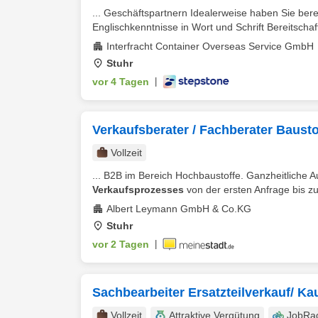
... Geschäftspartnern Idealerweise haben Sie ber
Englischkenntnisse in Wort und Schrift Bereitschaft
Interfracht Container Overseas Service GmbH
Stuhr
vor 4 Tagen
|
Verkaufsberater / Fachberater Baust
Vollzeit
... B2B im Bereich Hochbaustoffe. Ganzheitliche 
Verkaufsprozesses
von der ersten Anfrage bis zu
Albert Leymann GmbH & Co.KG
Stuhr
vor 2 Tagen
|
Sachbearbeiter Ersatzteilverkauf/ Ka
Vollzeit
Attraktive Vergütung
JobRa