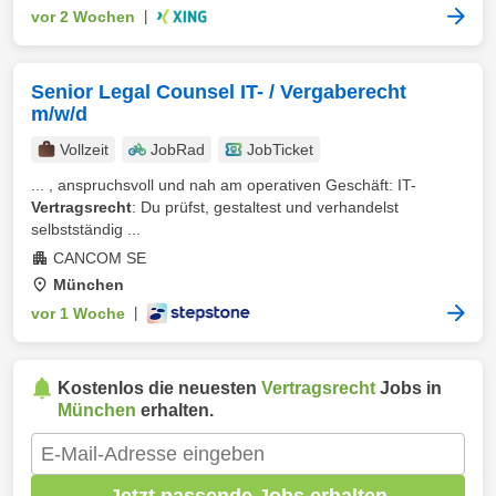
vor 2 Wochen
|
Senior Legal Counsel IT- / Vergaberecht
m/w/d
Vollzeit
JobRad
JobTicket
... , anspruchsvoll und nah am operativen Geschäft: IT-
Vertragsrecht
: Du prüfst, gestaltest und verhandelst
selbstständig ...
CANCOM SE
München
vor 1 Woche
|
Kostenlos die neuesten
Vertragsrecht
Jobs in
München
erhalten.
Jetzt passende Jobs erhalten