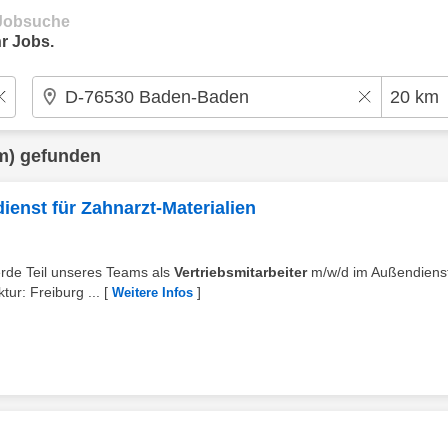
e Jobsuche
r Jobs.
m) gefunden
ienst für Zahnarzt-Materialien
erde Teil unseres Teams als
Vertriebsmitarbeiter
m/w/d im Außendienst
tur: Freiburg ...
[
]
Weitere Infos