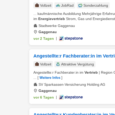
Vollzeit
JobRad
Sonderzahlung
... kaufmännische Ausbildung Mehrjährige Erfahr
im
Energievertrieb
Strom, Gas und Energiedienstle
Stadtwerke Gaggenau
Gaggenau
vor 2 Tagen
|
Angestellte:r Fachberater:in im Vert
Vollzeit
Attraktive Vergütung
Angestellte:r Fachberater:in im
Vertrieb
| Region G
...
[
]
Weitere Infos
SV Sparkassen-Versicherung Holding AG
Gaggenau
vor 6 Tagen
|
Angestellte:r Kundenberater:in im Ver