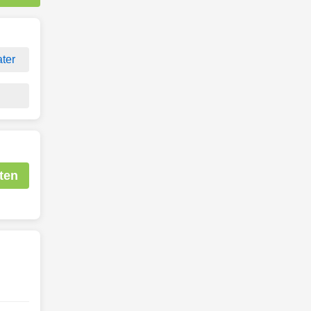
ter
ten