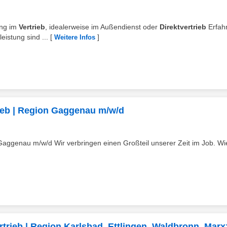
ung im
Vertrieb
, idealerweise im Außendienst oder
Direktvertrieb
Erfah
istung sind ...
[
]
Weitere Infos
rieb | Region Gaggenau m/w/d
aggenau m/w/d Wir verbringen einen Großteil unserer Zeit im Job. Wie
trieb | Region Karlsbad, Ettlingen, Waldbronn, Marxz