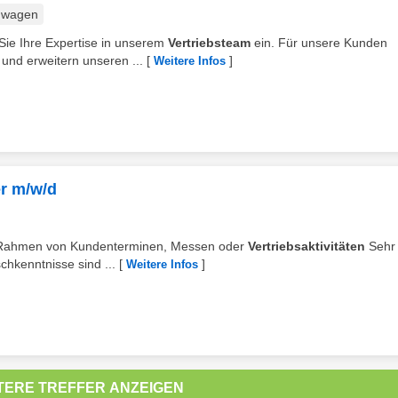
nwagen
Sie Ihre Expertise in unserem
Vertriebsteam
ein. Für unsere Kunden
 und erweitern unseren ...
[
]
Weitere Infos
er m/w/d
 im Rahmen von Kundenterminen, Messen oder
Vertriebsaktivitäten
Sehr 
chkenntnisse sind ...
[
]
Weitere Infos
TERE TREFFER ANZEIGEN