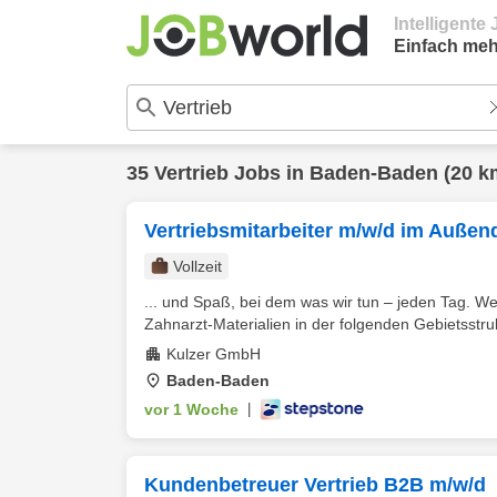
Intelligent
Einfach meh
35
Vertrieb
Jobs in
Baden-Baden
(20 k
Vertriebsmitarbeiter m/w/d im Außend
Vollzeit
... und Spaß, bei dem was wir tun – jeden Tag. W
Zahnarzt-Materialien in der folgenden Gebietsstruk
Kulzer GmbH
Baden-Baden
vor 1 Woche
|
Kundenbetreuer Vertrieb B2B m/w/d