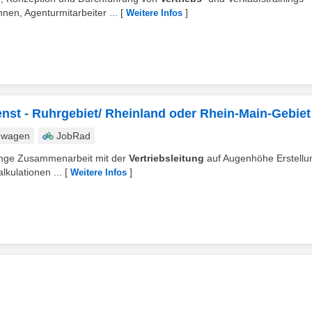
nen, Agenturmitarbeiter ...
[
]
Weitere Infos
enst - Ruhrgebiet/ Rheinland oder Rhein-Main-Gebiet
nwagen
JobRad
enge Zusammenarbeit mit der
Vertriebsleitung
auf Augenhöhe Erstellu
kulationen ...
[
]
Weitere Infos