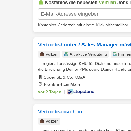
Kostenlos die neuesten
Vertrieb
Jobs 
Kostenlos. Jederzeit mit einem Klick abbestellbar.
Vertriebshunter / Sales Manager m/
Vollzeit
Attraktive Vergütung
Firme
... regional ansässige KMU für Dich und unser inn
die Erreichung Deiner KPIs sowie Deiner Hands-on-
Ströer SE & Co. KGaA
Frankfurt am Main
vor 2 Tagen
|
Vertriebscoach:in
Vollzeit
... uns so gemeinsam weiterzuentwickeln. Planun