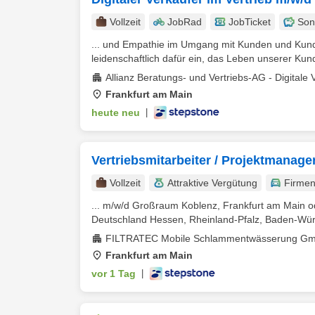
Vollzeit
JobRad
JobTicket
Son
... und Empathie im Umgang mit Kunden und Kund
leidenschaftlich dafür ein, das Leben unserer Kun
Allianz Beratungs- und Vertriebs-AG - Digitale 
Frankfurt am Main
heute neu
|
Vertriebsmitarbeiter / Projektmanage
Vollzeit
Attraktive Vergütung
Firme
... m/w/d Großraum Koblenz, Frankfurt am Main o
Deutschland Hessen, Rheinland-Pfalz, Baden-Würt
FILTRATEC Mobile Schlammentwässerung G
Frankfurt am Main
vor 1 Tag
|