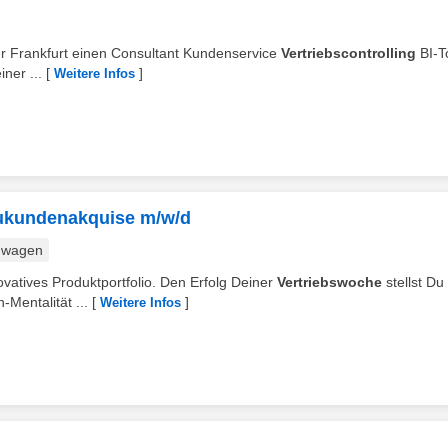
er Frankfurt einen Consultant Kundenservice
Vertriebscontrolling
BI-T
ner ...
[
]
Weitere Infos
eukundenakquise m/w/d
nwagen
ovatives Produktportfolio. Den Erfolg Deiner
Vertriebswoche
stellst Du
Mentalität ...
[
]
Weitere Infos