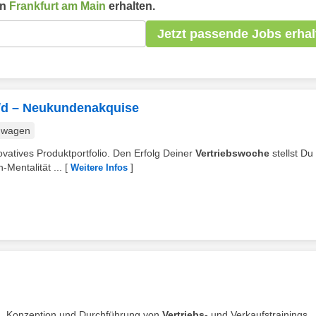
in
Frankfurt am Main
erhalten.
Jetzt passende Jobs erhal
w/d – Neukundenakquise
nwagen
ovatives Produktportfolio. Den Erfolg Deiner
Vertriebswoche
stellst Du
Mentalität ...
[
]
Weitere Infos
g, Konzeption und Durchführung von
Vertriebs
- und Verkaufstrainings