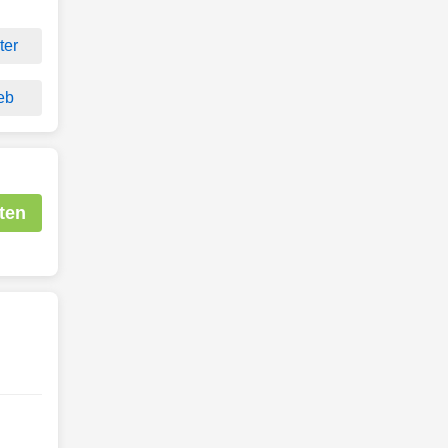
ter
eb
ten