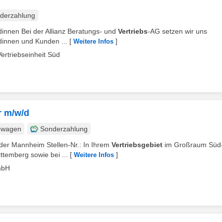
derzahlung
innen Bei der Allianz Beratungs- und
Vertriebs
-AG setzen wir uns
dinnen und Kunden ...
[
]
Weitere Infos
Vertriebseinheit Süd
r m/w/d
nwagen
Sonderzahlung
der Mannheim Stellen-Nr.: In Ihrem
Vertriebsgebiet
im Großraum Süd
temberg sowie bei ...
[
]
Weitere Infos
mbH