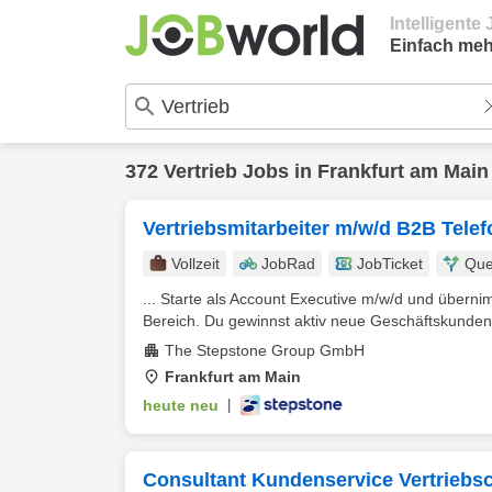
Intelligent
Einfach meh
372
Vertrieb
Jobs in
Frankfurt am Main
Vertriebsmitarbeiter m/w/d B2B Tele
Vollzeit
JobRad
JobTicket
Que
... Starte als Account Executive m/w/d und übern
Bereich. Du gewinnst aktiv neue Geschäftskunden 
The Stepstone Group GmbH
Frankfurt am Main
heute neu
|
Consultant Kundenservice Vertriebsco