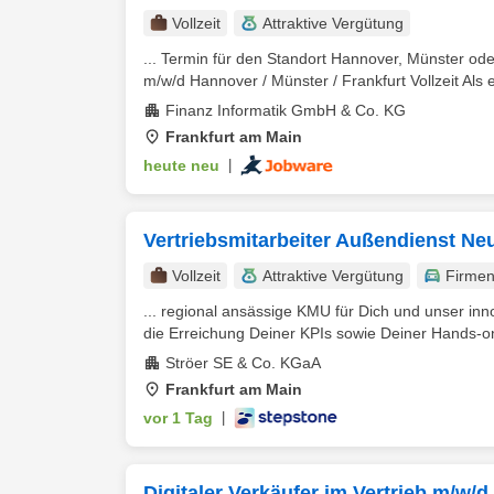
Vollzeit
Attraktive Vergütung
... Termin für den Standort Hannover, Münster od
m/w/d Hannover / Münster / Frankfurt Vollzeit Als ei
Finanz Informatik GmbH & Co. KG
Frankfurt am Main
heute neu
|
Vertriebsmitarbeiter Außendienst N
Vollzeit
Attraktive Vergütung
Firme
... regional ansässige KMU für Dich und unser inn
die Erreichung Deiner KPIs sowie Deiner Hands-on-
Ströer SE & Co. KGaA
Frankfurt am Main
vor 1 Tag
|
Digitaler Verkäufer im Vertrieb m/w/d