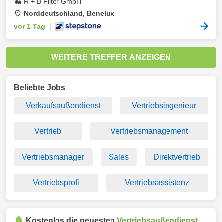
R + B Filter GmbH
Norddeutschland, Benelux
vor 1 Tag
|
WEITERE TREFFER ANZEIGEN
Beliebte Jobs
Verkaufsaußendienst
Vertriebsingenieur
Vertrieb
Vertriebsmanagement
Vertriebsmanager
Sales
Direktvertrieb
Vertriebsprofi
Vertriebsassistenz
Kostenlos die neuesten
Vertriebsaußendienst