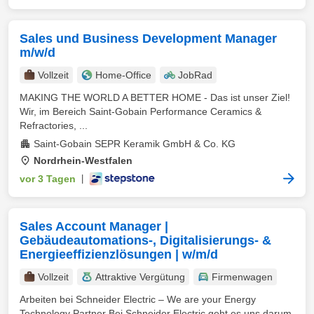
Sales und Business Development Manager
m/w/d
Vollzeit
Home-Office
JobRad
MAKING THE WORLD A BETTER HOME - Das ist unser Ziel!
Wir, im Bereich Saint-Gobain Performance Ceramics &
Refractories, ...
Saint-Gobain SEPR Keramik GmbH & Co. KG
Nordrhein-Westfalen
vor 3 Tagen
|
Sales Account Manager |
Gebäudeautomations-, Digitalisierungs- &
Energieeffizienzlösungen | w/m/d
Vollzeit
Attraktive Vergütung
Firmenwagen
Arbeiten bei Schneider Electric – We are your Energy
Technology Partner Bei Schneider Electric geht es uns darum,