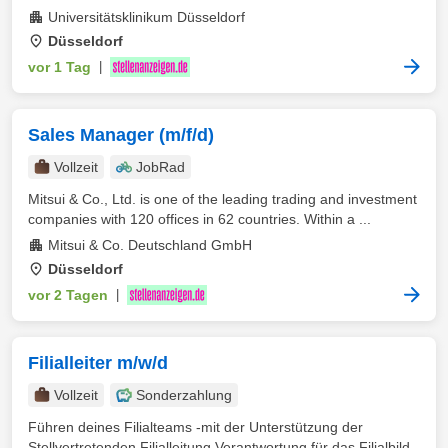
Universitätsklinikum Düsseldorf
Düsseldorf
vor 1 Tag
|
Sales Manager (m/f/d)
Vollzeit
JobRad
Mitsui & Co., Ltd. is one of the leading trading and investment
companies with 120 offices in 62 countries. Within a ...
Mitsui & Co. Deutschland GmbH
Düsseldorf
vor 2 Tagen
|
Filialleiter m/w/d
Vollzeit
Sonderzahlung
Führen deines Filialteams -mit der Unterstützung der
Stellvertretenden Filialleitung Verantwortung für das Filialbild -