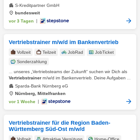
S-Kreditpartner GmbH
bundesweit
vor 3 Tagen
|
Vertriebstrainer m/w/d im Bankenvertrieb
Vollzeit
Teilzeit
JobRad
JobTicket
Sonderzahlung
... unseres „Vertriebsteams der Zukunft“ suchen wir Dich als
Vertriebstrainer
m/w/d im Bankenvertrieb. Deine Aufgaben ...
Sparda-Bank Nürnberg eG
Nürnberg, Mittelfranken
vor 1 Woche
|
Vertriebstrainer für die Region Baden-
Württemberg Süd-Ost m/w/d
Vollzeit
Attraktive Vergütung
Home-Office