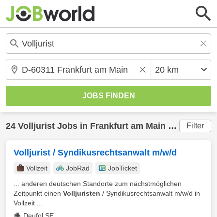
24
Volljurist
Jobs in
Frankfurt am Main
(20 km) gefunden
Filter
Volljurist / Syndikusrechtsanwalt m/w/d
Vollzeit
JobRad
JobTicket
... anderen deutschen Standorte zum nächstmöglichen
Zeitpunkt einen
Volljuristen
/ Syndikusrechtsanwalt m/w/d in
Vollzeit ...
Deufol SE