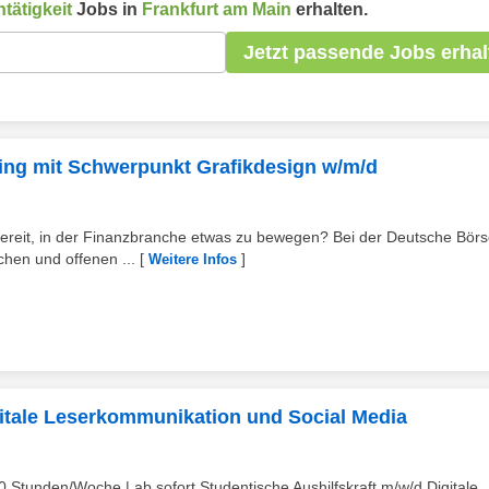
tätigkeit
Jobs in
Frankfurt am Main
erhalten.
Jetzt passende Jobs erhal
ting mit Schwerpunkt Grafikdesign w/m/d
s. Bereit, in der Finanzbranche etwas zu bewegen? Bei der Deutsche Bör
hen und offenen ...
[
]
Weitere Infos
gitale Leserkommunikation und Social Media
 Stunden/Woche | ab sofort Studentische Aushilfskraft m/w/d Digitale