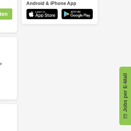
Android & iPhone App
ten
se
Jobs per E-Mail