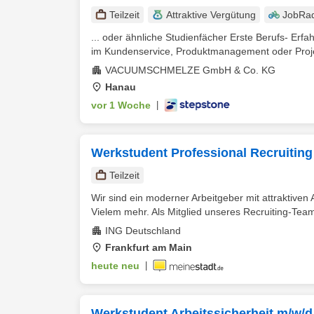
Teilzeit
Attraktive Vergütung
JobRa
... oder ähnliche Studienfächer Erste Berufs- Erf
im Kundenservice, Produktmanagement oder Proj
VACUUMSCHMELZE GmbH & Co. KG
Hanau
vor 1 Woche
|
Werkstudent Professional Recruiting
Teilzeit
Wir sind ein moderner Arbeitgeber mit attraktiven A
Vielem mehr. Als Mitglied unseres Recruiting-Teams
ING Deutschland
Frankfurt am Main
heute neu
|
Werkstudent Arbeitssicherheit m/w/d ,