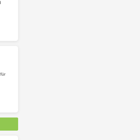
d
für