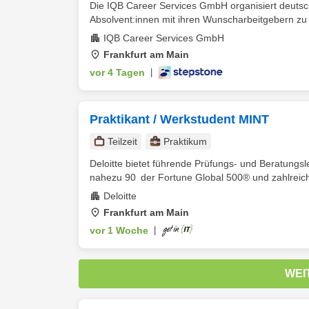
Die IQB Career Services GmbH organisiert deuts
Absolvent:innen mit ihren Wunscharbeitgebern zu v
IQB Career Services GmbH
Frankfurt am Main
vor 4 Tagen
|
Praktikant / Werkstudent MINT
Teilzeit
Praktikum
Deloitte bietet führende Prüfungs- und Beratungsl
nahezu 90 der Fortune Global 500® und zahlreiche
Deloitte
Frankfurt am Main
vor 1 Woche
|
WEI