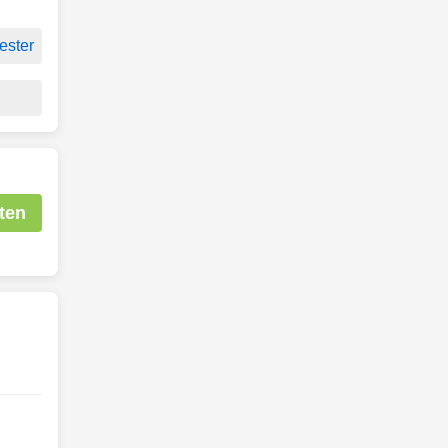
ester
ten