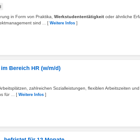
d
ahrung in Form von Praktika,
Werkstudententätigkeit
oder ähnliche Er
ektmanagement sind ...
[
]
Weitere Infos
 im Bereich HR (w/m/d)
rbeitsplätzen, zahlreichen Sozialleistungen, flexiblen Arbeitszeiten und
 für ...
[
]
Weitere Infos
 befristet für 12 Monate