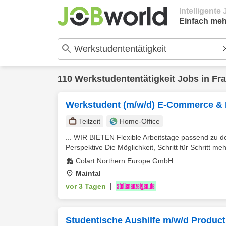
Intelligent
Einfach meh
110
Werkstudententätigkeit
Jobs in
Fra
Werkstudent (m/w/d) E-Commerce & 
Teilzeit
Home-Office
... WIR BIETEN Flexible Arbeitstage passend zu d
Perspektive Die Möglichkeit, Schritt für Schritt me
Colart Northern Europe GmbH
Maintal
vor 3 Tagen
|
Studentische Aushilfe m/w/d Produ