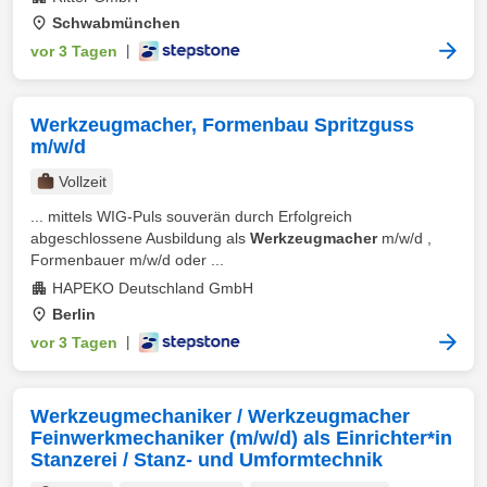
Schwabmünchen
vor 3 Tagen
|
Werkzeugmacher, Formenbau Spritzguss
m/w/d
Vollzeit
... mittels WIG-Puls souverän durch Erfolgreich
abgeschlossene Ausbildung als
Werkzeugmacher
m/w/d ,
Formenbauer m/w/d oder ...
HAPEKO Deutschland GmbH
Berlin
vor 3 Tagen
|
Werkzeugmechaniker / Werkzeugmacher
Feinwerkmechaniker (m/w/d) als Einrichter*in
Stanzerei / Stanz- und Umformtechnik