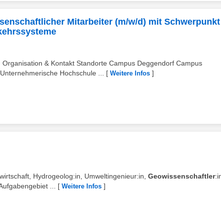
ssenschaftlicher Mitarbeiter (m/w/d) mit Schwerpunkt
rkehrssysteme
en Organisation & Kontakt Standorte Campus Deggendorf Campus
Unternehmerische Hochschule ...
[
]
Weitere Infos
rwirtschaft, Hydrogeolog:in, Umweltingenieur:in,
Geowissenschaftler
:i
Aufgabengebiet ...
[
]
Weitere Infos