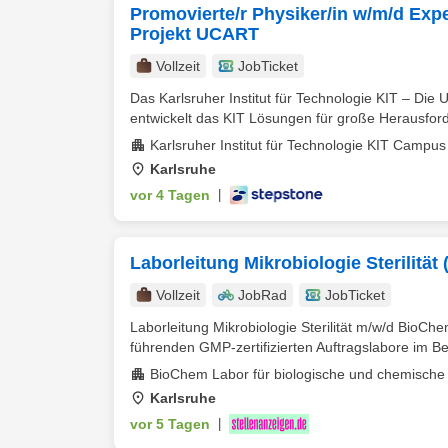
Promovierte/r Physiker/in w/m/d Exp
Projekt UCART
Vollzeit
JobTicket
Das Karlsruher Institut für Technologie KIT – Die 
entwickelt das KIT Lösungen für große Herausford
Karlsruher Institut für Technologie KIT Campu
Karlsruhe
vor 4 Tagen
|
Laborleitung Mikrobiologie Sterilität 
Vollzeit
JobRad
JobTicket
Laborleitung Mikrobiologie Sterilität m/w/d BioCh
führenden GMP-zertifizierten Auftragslabore im B
BioChem Labor für biologische und chemische
Karlsruhe
vor 5 Tagen
|