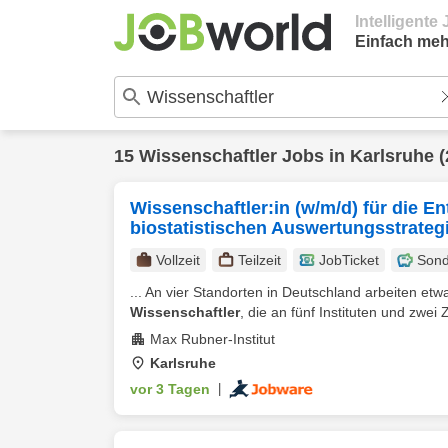
Intelligent
Einfach meh
15
Wissenschaftler
Jobs in
Karlsruhe
(
Wissenschaftler:in (w/m/d) für die 
biostatistischen Auswertungsstrateg
Vollzeit
Teilzeit
JobTicket
Sond
... An vier Standorten in Deutschland arbeiten et
Wissenschaftler
, die an fünf Instituten und zwei 
Max Rubner-Institut
Karlsruhe
vor 3 Tagen
|