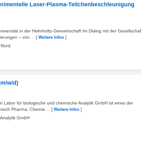
erimentelle Laser-Plasma-Teilchenbeschleunigung
Universität in der Helmholtz-Gemeinschaft Im Dialog mit der Gesellschaf
erungen – von ...
[
]
Weitere Infos
s Nord
(m/w/d)
em Labor für biologische und chemische Analytik GmbH ist eines der
ereich Pharma, Chemie ...
[
]
Weitere Infos
 Analytik GmbH