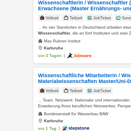
Wissenschaftlerin / Wissenschaftler (
Erwachsene (Master Ernährungs- und 
Vollzeit
Teilzeit
JobTicket
Sond
... An vier Standorten in Deutschland arbeiten et
Wissenschaftler
, die an fünf Instituten und zwei 
Max Rubner-Institut
Karlsruhe
vor 3 Tagen
|
Wissenschaftliche Mitarbeiterin / Wi
Materialwissenschaften Master/Uni-D
Vollzeit
Teilzeit
JobTicket
... Team. Netzwerk: Nationaler und internationale
Erweiterung Ihres beruflichen Netzwerkes. Perspekt
Bundesanstalt für Wasserbau BAW
Karlsruhe
vor 1 Tag
|