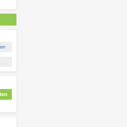
ten
ten