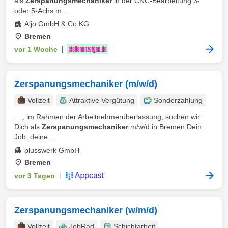
als
Zerspanungsmechaniker
in der CNC-Bearbeitung 3-
oder 5-Achs m ...
Aljo GmbH & Co KG
Bremen
vor 1 Woche
|
Zerspanungsmechaniker (m/w/d)
Vollzeit
Attraktive Vergütung
Sonderzahlung
... , im Rahmen der Arbeitnehmerüberlassung, suchen wir
Dich als
Zerspanungsmechaniker
m/w/d in Bremen Dein
Job, deine ...
plusswerk GmbH
Bremen
vor 3 Tagen
|
Zerspanungsmechaniker (w/m/d)
Vollzeit
JobRad
Schichtarbeit