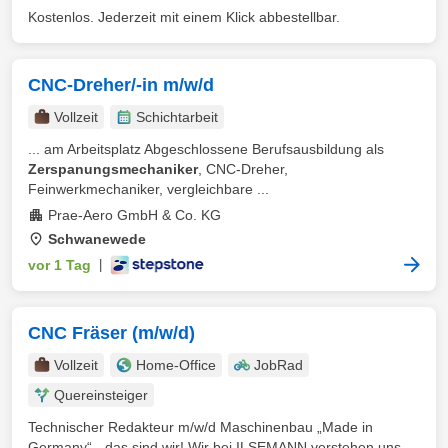
Kostenlos. Jederzeit mit einem Klick abbestellbar.
CNC-Dreher/-in m/w/d
Vollzeit
Schichtarbeit
... am Arbeitsplatz Abgeschlossene Berufsausbildung als
Zerspanungsmechaniker
, CNC-Dreher,
Feinwerkmechaniker, vergleichbare ...
Prae-Aero GmbH & Co. KG
Schwanewede
vor 1 Tag
|
CNC Fräser (m/w/d)
Vollzeit
Home-Office
JobRad
Quereinsteiger
Technischer Redakteur m/w/d Maschinenbau „Made in
Germany“ - das sind wir! Wir bei ILSEMANN verstehen uns