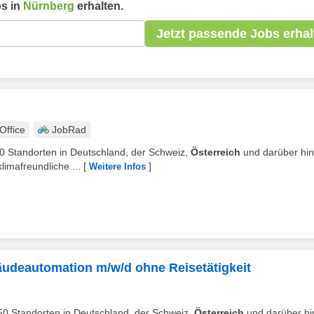
s in
Nürnberg
erhalten.
Jetzt passende Jobs erhal
ffice
JobRad
50 Standorten in Deutschland, der Schweiz,
Österreich
und darüber hin
imafreundliche ...
[
]
Weitere Infos
udeautomation m/w/d ohne Reisetätigkeit
 250 Standorten in Deutschland, der Schweiz,
Österreich
und darüber hi