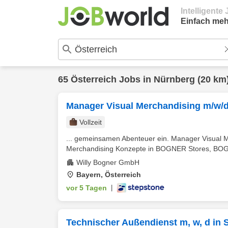
Intelligent
Einfach meh
65
Österreich
Jobs in
Nürnberg
(20 km
Manager Visual Merchandising m/w/d
Vollzeit
... gemeinsamen Abenteuer ein. Manager Visual 
Merchandising Konzepte in BOGNER Stores, BO
Willy Bogner GmbH
Bayern, Österreich
vor 5 Tagen
|
Technischer Außendienst m, w, d in