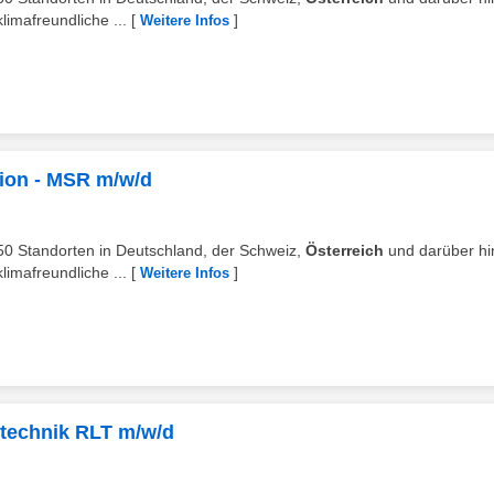
imafreundliche ...
[
]
Weitere Infos
tion - MSR m/w/d
 250 Standorten in Deutschland, der Schweiz,
Österreich
und darüber hi
imafreundliche ...
[
]
Weitere Infos
technik RLT m/w/d