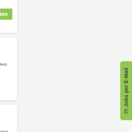
ten
aus,
Jobs per E-Mail
naus,