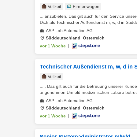
Vollzeit
Firmenwagen
... anzubieten. Das gilt auch für den Service uns
Dich als Technischer Außendienst m, w, d in Südde
ASP Lab Automation AG
Süddeutschland, Österreich
vor 1 Woche
|
Technischer Außendienst m, w, d in
Vollzeit
... . Das gilt auch für die Betreuung unserer Kun
angenehmen Umfeld medizinischen Labore betreu
ASP Lab Automation AG
Süddeutschland, Österreich
vor 1 Woche
|
Senior Systemadministrator m/w/d