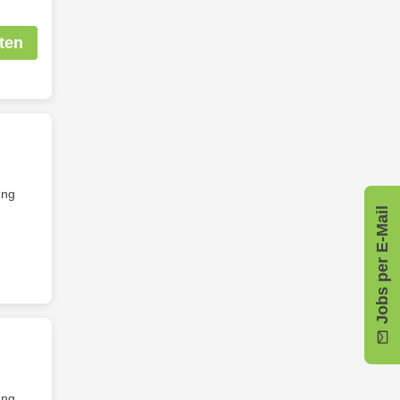
ten
ung
Jobs per E-Mail
ung