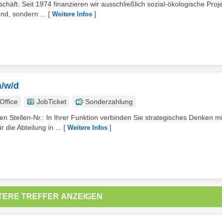
häft. Seit 1974 finanzieren wir ausschließlich sozial-ökologische Proj
nd, sondern ...
[
]
Weitere Infos
m/w/d
ffice
JobTicket
Sonderzahlung
Stellen-Nr.: In Ihrer Funktion verbinden Sie strategisches Denken mi
die Abteilung in ...
[
]
Weitere Infos
TERE TREFFER ANZEIGEN