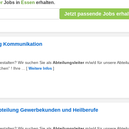
er
Jobs in
Essen
erhalten.
Jetzt passende Jobs erhal
ung Kommunikation
 gestalten? Wir suchen Sie als
Abteilungsleiter
m/w/d für unsere Abteil
en“ ! Ihre ...
[
]
Weitere Infos
 Abteilung Gewerbekunden und Heilberufe
 gestalten? Wir suchen Sie als
Abteilungsleiter
m/w/d für unsere Abteil