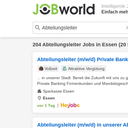
Intelligent
Einfach meh
204
Abteilungsleiter
Jobs in
Essen
(20
Abteilungsleiter (m/w/d) Private B
Vollzeit
Attraktive Vergütung
... in unserer Stadt. Bereit die Zukunft mit uns zu
Private Banking Firmenkunden und Mandatsgeschäf
Sparkasse Essen
Essen
vor 1 Tag
|
Abteilungsleiter (m/w/d) in unserer