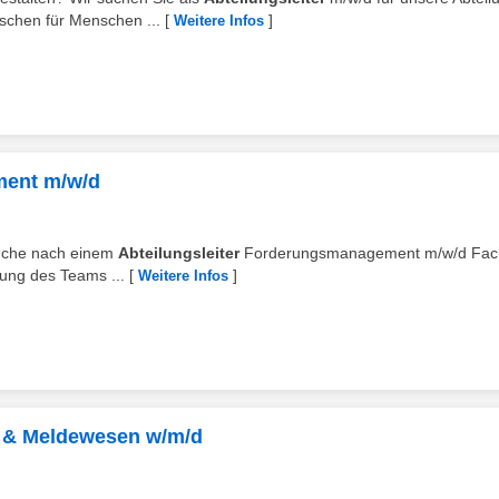
chen für Menschen ...
[
]
Weitere Infos
ment m/w/d
 Suche nach einem
Abteilungsleiter
Forderungsmanagement m/w/d Fach
lung des Teams ...
[
]
Weitere Infos
n & Meldewesen w/m/d