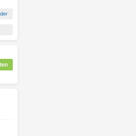
der
ten