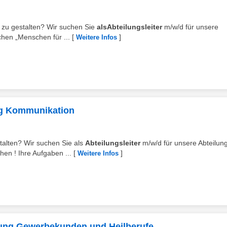
ns zu gestalten? Wir suchen Sie
alsAbteilungsleiter
m/w/d für unsere
hen „Menschen für ...
[
]
Weitere Infos
ung Kommunikation
stalten? Wir suchen Sie als
Abteilungsleiter
m/w/d für unsere Abteilun
n ! Ihre Aufgaben ...
[
]
Weitere Infos
eilung Gewerbekunden und Heilberufe