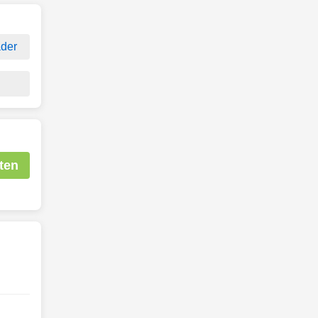
der
ten