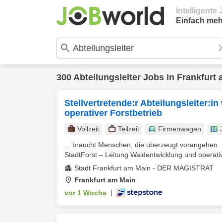
Intelligent
Einfach meh
300
Abteilungsleiter
Jobs in
Frankfurt
Stellvertretende:r Abteilungsleiter:
operativer Forstbetrieb
Vollzeit
Teilzeit
Firmenwagen
... braucht Menschen, die überzeugt vorangehen. 
StadtForst – Leitung Waldentwicklung und operative
Stadt Frankfurt am Main - DER MAGISTRAT
Frankfurt am Main
vor 1 Woche
|