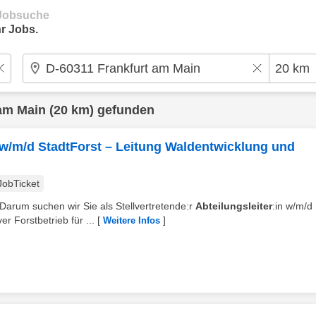
e Jobsuche
r Jobs.
 am Main
(20 km) gefunden
in w/m/d StadtForst – Leitung Waldentwicklung und
JobTicket
Darum suchen wir Sie als Stellvertretende:r
Abteilungsleiter
:in w/m/d
r Forstbetrieb für ...
[
]
Weitere Infos