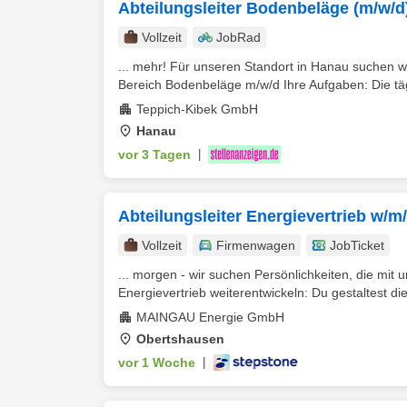
Abteilungsleiter Bodenbeläge (m/w/d
Vollzeit
JobRad
... mehr! Für unseren Standort in Hanau suchen w
Bereich Bodenbeläge m/w/d Ihre Aufgaben: Die tägli
Teppich-Kibek GmbH
Hanau
vor 3 Tagen
|
Abteilungsleiter Energievertrieb w/m
Vollzeit
Firmenwagen
JobTicket
... morgen - wir suchen Persönlichkeiten, die mit 
Energievertrieb weiterentwickeln: Du gestaltest die
MAINGAU Energie GmbH
Obertshausen
vor 1 Woche
|