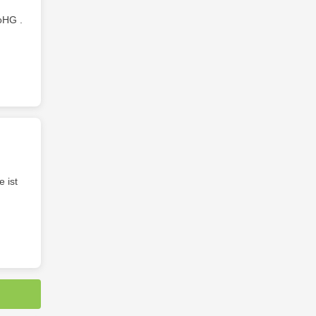
 oHG .
 ist