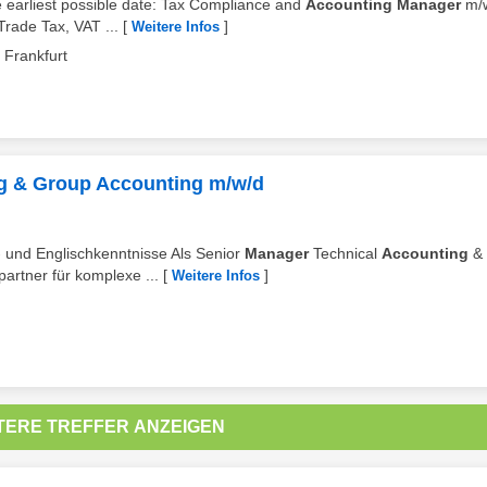
e earliest possible date: Tax Compliance and
Accounting Manager
m/
Trade Tax, VAT ...
[
]
Weitere Infos
Frankfurt
g & Group Accounting m/w/d
- und Englischkenntnisse Als Senior
Manager
Technical
Accounting
& 
artner für komplexe ...
[
]
Weitere Infos
TERE TREFFER ANZEIGEN