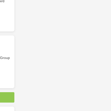
w/d
Group