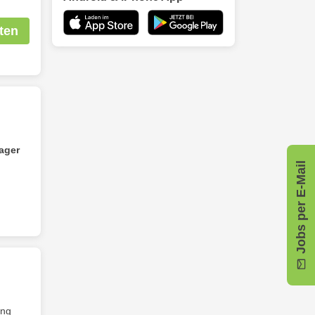
ten
ager
Jobs per E-Mail
ung