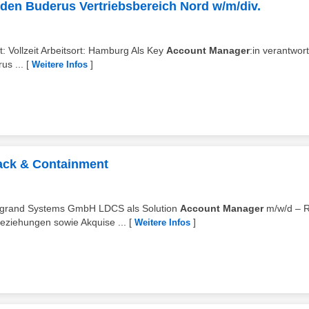
den Buderus Vertriebsbereich Nord w/m/div.
it: Vollzeit Arbeitsort: Hamburg Als Key
Account Manager
:in verantwor
us ...
[
]
Weitere Infos
ack & Containment
r Legrand Systems GmbH LDCS als Solution
Account Manager
m/w/d – 
ziehungen sowie Akquise ...
[
]
Weitere Infos