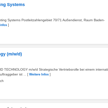
ing Systems
ing Systems Postleitzahlengebiet 70/71 Außendienst, Raum Baden-
]
Infos
gy (m/w/d)
D TECHNOLOGY m/w/d Strategische Vertriebsrolle bei einem internati
traggeber ist ...
[
]
Weitere Infos
rch