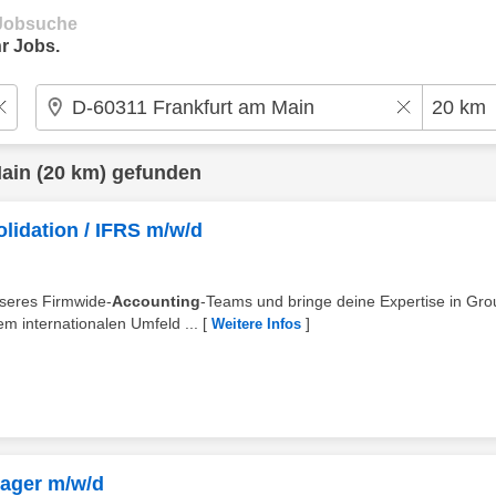
e Jobsuche
r Jobs.
Main
(20 km) gefunden
lidation / IFRS m/w/d
nseres Firmwide-
Accounting
-Teams und bringe deine Expertise in Gro
em internationalen Umfeld ...
[
]
Weitere Infos
ager m/w/d