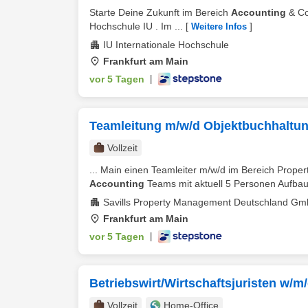
Starte Deine Zukunft im Bereich
Accounting
& Co
Hochschule IU . Im ...
[
]
Weitere Infos
IU Internationale Hochschule
Frankfurt am Main
vor 5 Tagen
|
Teamleitung m/w/d Objektbuchhaltun
Vollzeit
... Main einen Teamleiter m/w/d im Bereich Prope
Accounting
Teams mit aktuell 5 Personen Aufbau,
Savills Property Management Deutschland G
Frankfurt am Main
vor 5 Tagen
|
Betriebswirt/Wirtschaftsjuristen w/m
Vollzeit
Home-Office