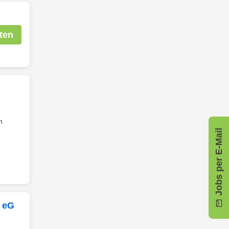
ten
n
Jobs per E-Mail
l eG