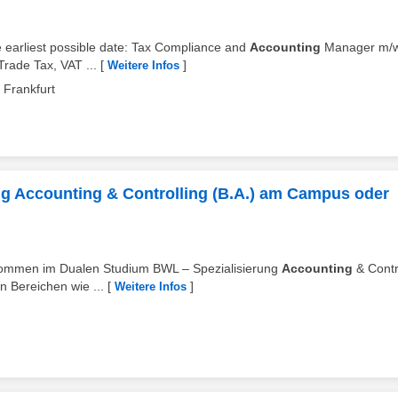
e earliest possible date: Tax Compliance and
Accounting
Manager m/
Trade Tax, VAT ...
[
]
Weitere Infos
Frankfurt
ng Accounting & Controlling (B.A.) am Campus oder
lkommen im Dualen Studium BWL – Spezialisierung
Accounting
& Contro
n Bereichen wie ...
[
]
Weitere Infos