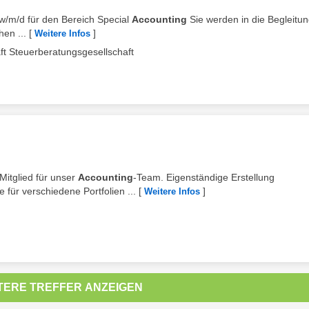
n w/m/d für den Bereich Special
Accounting
Sie werden in die Begleitu
en ...
[
]
Weitere Infos
t Steuerberatungsgesellschaft
Mitglied für unser
Accounting
-Team. Eigenständige Erstellung
für verschiedene Portfolien ...
[
]
Weitere Infos
TERE TREFFER ANZEIGEN