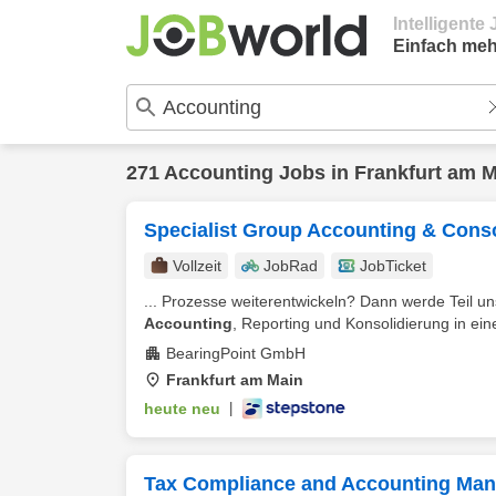
Intelligent
Einfach meh
271
Accounting
Jobs in
Frankfurt am 
Specialist Group Accounting & Conso
Vollzeit
JobRad
JobTicket
... Prozesse weiterentwickeln? Dann werde Teil u
Accounting
, Reporting und Konsolidierung in ein
BearingPoint GmbH
Frankfurt am Main
heute neu
|
Tax Compliance and Accounting Man