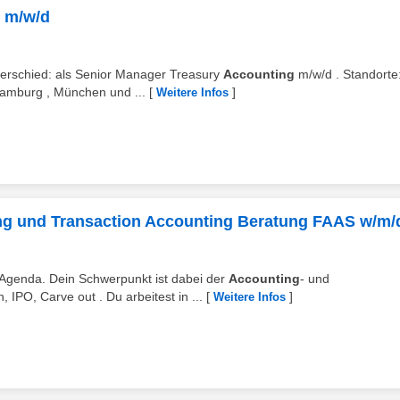
 m/w/d
erschied: als Senior Manager Treasury
Accounting
m/w/d . Standorte
 Hamburg , München und ...
[
]
Weitere Infos
ing und Transaction Accounting Beratung FAAS w/m/
-Agenda. Dein Schwerpunkt ist dabei der
Accounting
- und
IPO, Carve out . Du arbeitest in ...
[
]
Weitere Infos