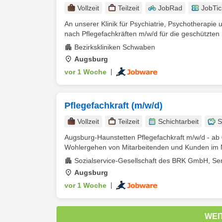
Vollzeit
Teilzeit
JobRad
JobTic
An unserer Klinik für Psychiatrie, Psychotherapi
nach Pflegefachkräften m/w/d für die geschützten 
Bezirkskliniken Schwaben
Augsburg
vor 1 Woche
|
Pflegefachkraft (m/w/d)
Vollzeit
Teilzeit
Schichtarbeit
S
Augsburg-Haunstetten Pflegefachkraft m/w/d - ab 0
Wohlergehen von Mitarbeitenden und Kunden im Mit
Sozialservice-Gesellschaft des BRK GmbH, S
Augsburg
vor 1 Woche
|
WEI