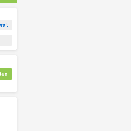
raft
ten