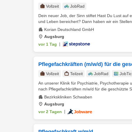
Vollzeit
JobRad
Dein neuer Job, der Sinn stiftet Hast Du Lust auf e
und Leben bereichert? Dann haben wir ein Stellen
Korian Deutschland GmbH
Augsburg
vor 1 Tag
|
Pflegefachkräften (m/w/d) für die ge
Vollzeit
Teilzeit
JobRad
JobTic
An unserer Klinik für Psychiatrie, Psychotherapi
nach Pflegefachkräften m/w/d für die geschützte St
Bezirkskliniken Schwaben
Augsburg
vor 2 Tagen
|
Pflegefachkraft w/m/d