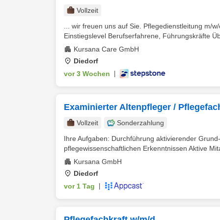
Vollzeit
... wir freuen uns auf Sie. Pflegedienstleitung m/
Einstiegslevel Berufserfahrene, Führungskräfte Übe
Kursana Care GmbH
Diedorf
vor 3 Wochen
|
Examinierter Altenpfleger / Pflegefac
Vollzeit
Sonderzahlung
Ihre Aufgaben: Durchführung aktivierender Grun
pflegewissenschaftlichen Erkenntnissen Aktive Mita
Kursana GmbH
Diedorf
vor 1 Tag
|
Pflegefachkraft w/m/d