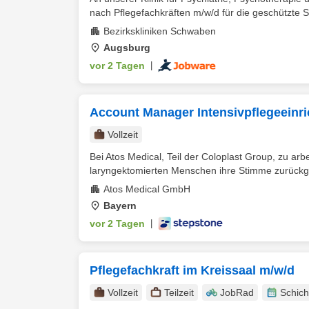
nach Pflegefachkräften m/w/d für die geschützte St
Bezirkskliniken Schwaben
Augsburg
vor 2 Tagen
|
Account Manager Intensivpflegeein
Vollzeit
Bei Atos Medical, Teil der Coloplast Group, zu ar
laryngektomierten Menschen ihre Stimme zurückgib
Atos Medical GmbH
Bayern
vor 2 Tagen
|
Pflegefachkraft im Kreissaal m/w/d
Vollzeit
Teilzeit
JobRad
Schich