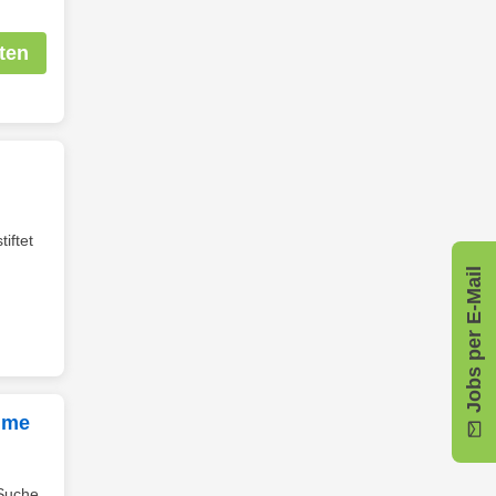
ten
iftet
Jobs per E-Mail
ahme
 Suche