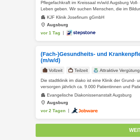
Pflegefachkraft im Kreissaal m/w/d Augsburg Voll-
Leben geben. Wir suchen Menschen, die im Bildung
KJF Klinik Josefinum gGmbH
Augsburg
vor 1 Tag
|
(Fach-)Gesundheits- und Krankenpfl
(m/w/d)
Vollzeit
Teilzeit
Attraktive Vergütung
Die stadtklinik im diako ist eine Klinik der Grun
versorgen jährlich ca. 9.000 Patientinnen und Patie
Evangelische Diakonissenanstalt Augsburg
Augsburg
vor 2 Tagen
|
WEI