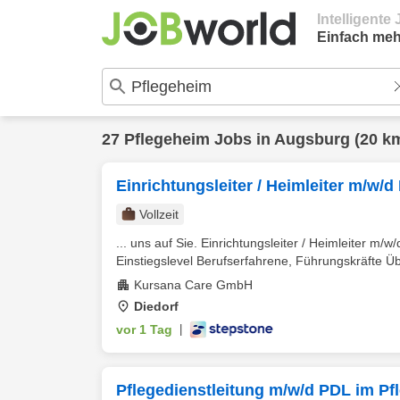
Intelligent
Einfach meh
27
Pflegeheim
Jobs in
Augsburg
(20 k
Einrichtungsleiter / Heimleiter m/w/d
Vollzeit
... uns auf Sie. Einrichtungsleiter / Heimleiter m/w
Einstiegslevel Berufserfahrene, Führungskräfte Übe
Kursana Care GmbH
Diedorf
vor 1 Tag
|
Pflegedienstleitung m/w/d PDL im Pf