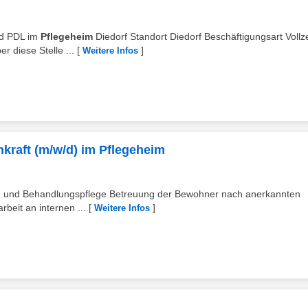
w/d PDL im
Pflegeheim
Diedorf Standort Diedorf Beschäftigungsart Vollze
r diese Stelle ...
[
]
Weitere Infos
hkraft (m/w/d) im Pflegeheim
d- und Behandlungspflege Betreuung der Bewohner nach anerkannten
rbeit an internen ...
[
]
Weitere Infos