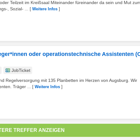
 oder Teilzeit im Kreißsaal Miteinander füreinander da sein und Mut zu
s-, Sozial- ...
[
]
Weitere Infos
eger*innen oder operationstechnische Assistenten (
JobTicket
d- und Regelversorgung mit 135 Planbetten im Herzen von Augsburg. Wir
nten. Träger ...
[
]
Weitere Infos
TERE TREFFER ANZEIGEN