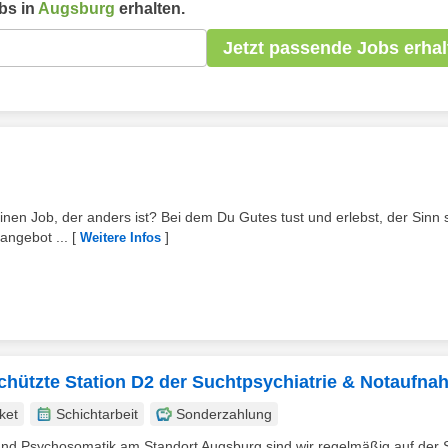
bs in
Augsburg
erhalten.
Jetzt passende Jobs erhal
inen Job, der anders ist? Bei dem Du Gutes tust und erlebst, der Sinn st
angebot ...
[
]
Weitere Infos
schützte Station D2 der Suchtpsychiatrie & Notaufn
ket
Schichtarbeit
Sonderzahlung
e und Psychosomatik am Standort Augsburg sind wir regelmäßig auf der