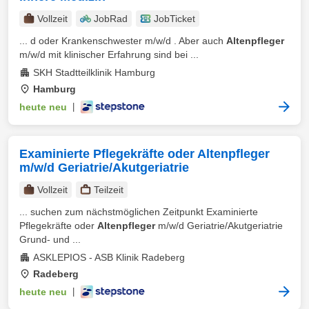
Vollzeit
JobRad
JobTicket
... d oder Krankenschwester m⁠/⁠w⁠/⁠d . Aber auch
Altenpfleger
m⁠/⁠w⁠/⁠d mit klinischer Erfahrung sind bei ...
SKH Stadtteilklinik Hamburg
Hamburg
heute neu
|
Examinierte Pflegekräfte oder Altenpfleger
m/w/d Geriatrie/Akutgeriatrie
Vollzeit
Teilzeit
... suchen zum nächstmöglichen Zeitpunkt Examinierte
Pflegekräfte oder
Altenpfleger
m/w/d Geriatrie/Akutgeriatrie
Grund- und ...
ASKLEPIOS - ASB Klinik Radeberg
Radeberg
heute neu
|