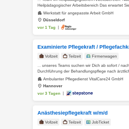
Heilpädagogischer Arbeitsbereich Das erwartet Sie:
Werkstatt für angepasste Arbeit GmbH
Düsseldorf
vor 1 Tag
|
Examinierte Pflegekraft / Pflegefach
Vollzeit
Teilzeit
Firmenwagen
... unseres Teams suchen wir Dich ab sofort / nac
Durchführung der Behandlungspflege nach ärztlich
Ambulanter Pflegedienst VitalCare24 GmbH
Hannover
vor 3 Tagen
|
Anästhesiepflegekraft w/m/d
Vollzeit
Teilzeit
JobTicket