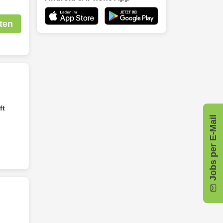
ten
ft
Jobs per E-Mail