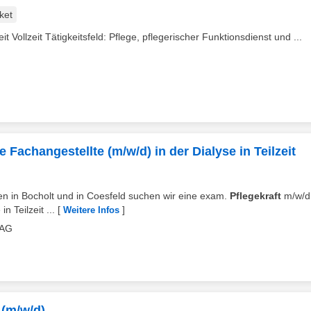
ket
t Vollzeit Tätigkeitsfeld: Pflege, pflegerischer Funktionsdienst und ...
 Fachangestellte (m/w/d) in der Dialyse in Teilzeit
ren in Bocholt und in Coesfeld suchen wir eine exam.
Pflegekraft
m/w/d
 Teilzeit ...
[
]
Weitere Infos
BAG
 (m/w/d)