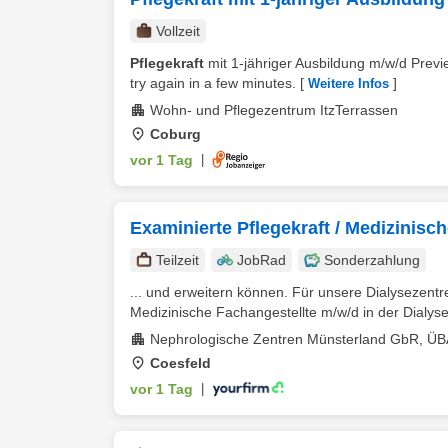
Vollzeit
Pflegekraft
mit 1-jähriger Ausbildung m/w/d Previe
try again in a few minutes.
[
]
Weitere Infos
Wohn- und Pflegezentrum ItzTerrassen
Coburg
vor 1 Tag
|
Examinierte Pflegekraft / Medizinische
Teilzeit
JobRad
Sonderzahlung
... und erweitern können. Für unsere Dialysezent
Medizinische Fachangestellte m/w/d in der Dialyse in
Nephrologische Zentren Münsterland GbR, Ü
Coesfeld
vor 1 Tag
|