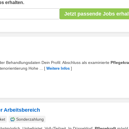
s erhalten.
Jetzt passende Jobs erhal
 der Behandlungsdaten Dein Profil: Abschluss als examinierte
Pflegekra
enorientierung Hohe ...
[
]
Weitere Infos
r Arbeitsbereich
ket
Sonderzahlung
tmöglich. Unbefristet. Voll-/Teilzeit. In Düsseldorf.
Pflegekraft
m/w/d