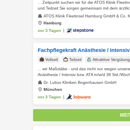
... Zeitpunkt suchen wir für die ATOS Klinik Fle
und Teilzeit Sie sorgen gemeinsam mit dem ärztli
ATOS Klinik Fleetinsel Hamburg GmbH & Co. 
Hamburg
vor 3 Tagen
|
Fachpflegekraft Anästhesie / Intensi
Vollzeit
Teilzeit
Attraktive Vergütung
... wir Maßstäbe - und das nicht nur wegen unse
Anästhesie / Intensiv bzw. ATA m/w/d 38 Std./Woche 
Dr. Lubos Kliniken Bogenhausen GmbH
München
vor 3 Tagen
|
WEI