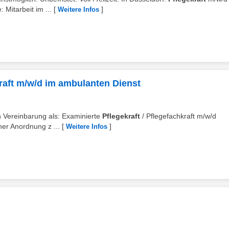
 Mitarbeit im ...
[
]
Weitere Infos
kraft m/w/d im ambulanten Dienst
h Vereinbarung als: Examinierte
Pflegekraft
/ Pflegefachkraft m/w/d
er Anordnung z ...
[
]
Weitere Infos