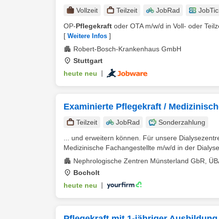
Vollzeit
Teilzeit
JobRad
JobTic
OP-
Pflegekraft
oder OTA m/w/d in Voll- oder Teilzei
[
]
Weitere Infos
Robert-Bosch-Krankenhaus GmbH
Stuttgart
heute neu
|
Examinierte Pflegekraft / Medizinische
Teilzeit
JobRad
Sonderzahlung
... und erweitern können. Für unsere Dialysezent
Medizinische Fachangestellte m/w/d in der Dialyse in
Nephrologische Zentren Münsterland GbR, Ü
Bocholt
heute neu
|
Pflegekraft mit 1-jähriger Ausbildung