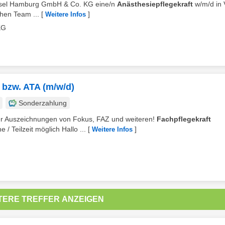
etinsel Hamburg GmbH & Co. KG eine/n
Anästhesiepflegekraft
w/m/d in V
chen Team ...
[
]
Weitere Infos
KG
v bzw. ATA (m/w/d)
Sonderzahlung
rer Auszeichnungen von Fokus, FAZ und weiteren!
Fachpflegekraft
/ Teilzeit möglich Hallo ...
[
]
Weitere Infos
TERE TREFFER ANZEIGEN