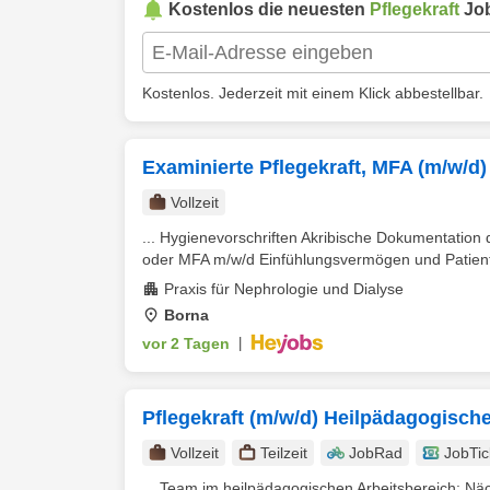
Kostenlos die neuesten
Pflegekraft
Job
Kostenlos. Jederzeit mit einem Klick abbestellbar.
Examinierte Pflegekraft, MFA (m/w/d)
Vollzeit
... Hygienevorschriften Akribische Dokumentation
oder MFA m/w/d Einfühlungsvermögen und Patient
Praxis für Nephrologie und Dialyse
Borna
vor 2 Tagen
|
Pflegekraft (m/w/d) Heilpädagogische
Vollzeit
Teilzeit
JobRad
JobTic
... Team im heilpädagogischen Arbeitsbereich: Nächs