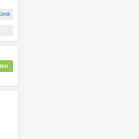
linik
ten