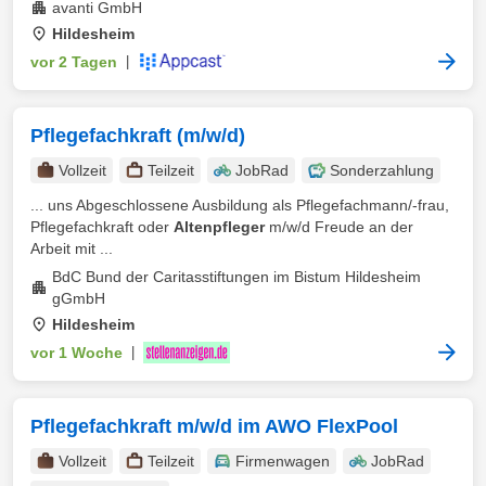
avanti GmbH
Hildesheim
vor 2 Tagen
|
Pflegefachkraft (m/w/d)
Vollzeit
Teilzeit
JobRad
Sonderzahlung
... uns Abgeschlossene Ausbildung als Pflegefachmann/-frau,
Pflegefachkraft oder
Altenpfleger
m/w/d Freude an der
Arbeit mit ...
BdC Bund der Caritasstiftungen im Bistum Hildesheim
gGmbH
Hildesheim
vor 1 Woche
|
Pflegefachkraft m/w/d im AWO FlexPool
Vollzeit
Teilzeit
Firmenwagen
JobRad