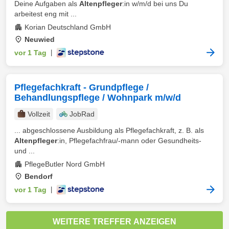
Deine Aufgaben als
Altenpfleger
:in w/m/d bei uns Du
arbeitest eng mit ...
Korian Deutschland GmbH
Neuwied
vor 1 Tag
|
Pflegefachkraft - Grundpflege /
Behandlungspflege / Wohnpark m/w/d
Vollzeit
JobRad
... abgeschlossene Ausbildung als Pflegefachkraft, z. B. als
Altenpfleger
:in, Pflegefachfrau/-mann oder Gesundheits-
und ...
PflegeButler Nord GmbH
Bendorf
vor 1 Tag
|
WEITERE TREFFER ANZEIGEN