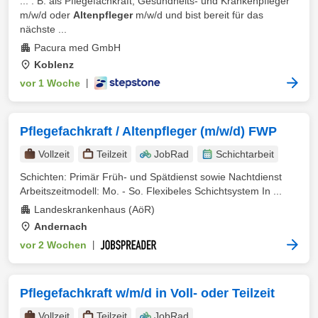
... . B. als Pflegefachkraft, Gesundheits- und Krankenpfleger
m/w/d oder
Altenpfleger
m/w/d und bist bereit für das
nächste ...
Pacura med GmbH
Koblenz
vor 1 Woche
|
Pflegefachkraft / Altenpfleger (m/w/d) FWP
Vollzeit
Teilzeit
JobRad
Schichtarbeit
Schichten: Primär Früh- und Spätdienst sowie Nachtdienst
Arbeitszeitmodell: Mo. - So. Flexibeles Schichtsystem In ...
Landeskrankenhaus (AöR)
Andernach
vor 2 Wochen
|
Pflegefachkraft w/m/d in Voll- oder Teilzeit
Vollzeit
Teilzeit
JobRad