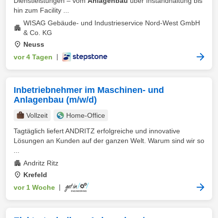
Dienstleistungen – vom
Anlagenbau
über Instandhaltung bis
hin zum Facility ...
WISAG Gebäude- und Industrieservice Nord-West GmbH
& Co. KG
Neuss
vor 4 Tagen
|
Inbetriebnehmer im Maschinen- und
Anlagenbau (m/w/d)
Vollzeit
Home-Office
Tagtäglich liefert ANDRITZ erfolgreiche und innovative
Lösungen an Kunden auf der ganzen Welt. Warum sind wir so
...
Andritz Ritz
Krefeld
vor 1 Woche
|