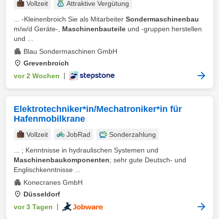
Vollzeit
Attraktive Vergütung
... -Kleinenbroich Sie als Mitarbeiter
Sondermaschinenbau
m/w/d Geräte-,
Maschinenbauteile
und -gruppen herstellen
und ...
Blau Sondermaschinen GmbH
Grevenbroich
vor 2 Wochen
|
Elektrotechniker*in/Mechatroniker*in für
Hafenmobilkrane
Vollzeit
JobRad
Sonderzahlung
... ; Kenntnisse in hydraulischen Systemen und
Maschinenbaukomponenten
; sehr gute Deutsch- und
Englischkenntnisse ...
Konecranes GmbH
Düsseldorf
vor 3 Tagen
|