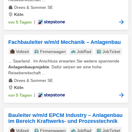
Drees & Sommer SE
Köln
vor 5 Tagen
|
Fachbauleiter w/m/d Mechanik – Anlagenbau
Vollzeit
Firmenwagen
JobRad
JobTicket
... Saarland . Im Anschluss erwarten Sie weitere spannende
Anlagenbauprojekte
. Dafür setzen wir eine hohe
Reisebereitschaft ...
Drees & Sommer SE
Köln
vor 5 Tagen
|
Bauleiter w/m/d EPCM Industry ‒ Anlagenbau
im Bereich Kraftwerks- und Prozesstechnik
Vollzeit
Firmenwagen
JobRad
JobTicket