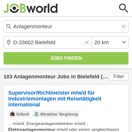
103
Anlagenmonteur
Jobs in
Bielefeld
(20 km) gefunden
Filter
Supervisor/Richtmeister m/w/d für
Industriemontagen mit Reisetätigkeit
international
Vollzeit
Attraktive Vergütung
... m/w/d ,Energieanlagenelektriker m/w/d ,
Elektroanlagenmonteur
m/w/d oder einem vergleichbaren